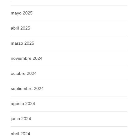
mayo 2025
abril 2025
marzo 2025
noviembre 2024
octubre 2024
septiembre 2024
agosto 2024
junio 2024
abril 2024