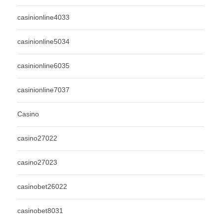
casinionline4033
casinionline5034
casinionline6035
casinionline7037
Casino
casino27022
casino27023
casinobet26022
casinobet8031