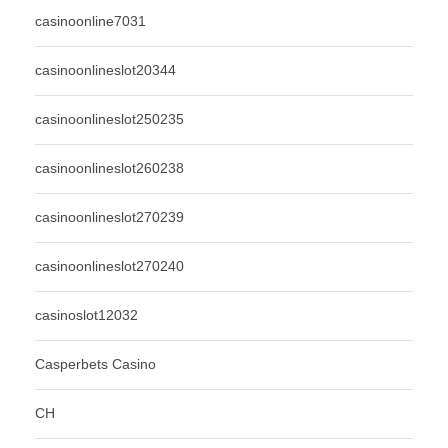
casinoonline7031
casinoonlineslot20344
casinoonlineslot250235
casinoonlineslot260238
casinoonlineslot270239
casinoonlineslot270240
casinoslot12032
Casperbets Casino
CH