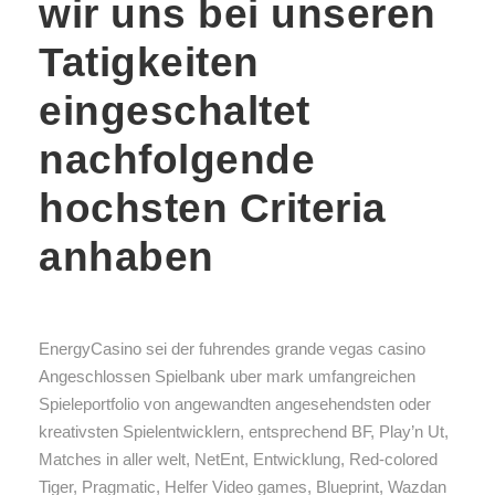
wir uns bei unseren
Tatigkeiten
eingeschaltet
nachfolgende
hochsten Criteria
anhaben
EnergyCasino sei der fuhrendes grande vegas casino
Angeschlossen Spielbank uber mark umfangreichen
Spieleportfolio von angewandten angesehendsten oder
kreativsten Spielentwicklern, entsprechend BF, Play’n Ut,
Matches in aller welt, NetEnt, Entwicklung, Red-colored
Tiger, Pragmatic, Helfer Video games, Blueprint, Wazdan