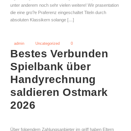
unter anderem noch sehr vielen weitere! Wir prasentation
die eine gro?e Praferenz eingeschaltet Titeln durch
absoluten Klassikern solange […]
admin
Uncategorized
0
Bestes Verbunden
Spielbank über
Handyrechnung
saldieren Ostmark
2026
Über folgendem Zahlungsanbieter im griff haben Eltern