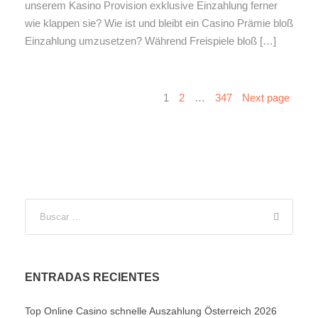
unserem Kasino Provision exklusive Einzahlung ferner
wie klappen sie? Wie ist und bleibt ein Casino Prämie bloß
Einzahlung umzusetzen? Während Freispiele bloß […]
1
2
…
347
Next page
ENTRADAS RECIENTES
Top Online Casino schnelle Auszahlung Österreich 2026