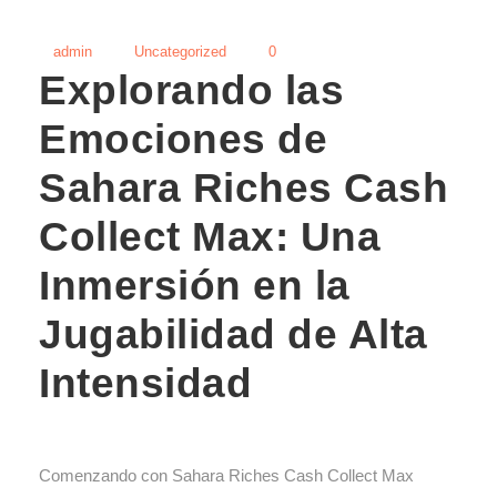
admin
Uncategorized
0
Explorando las
Emociones de
Sahara Riches Cash
Collect Max: Una
Inmersión en la
Jugabilidad de Alta
Intensidad
Comenzando con Sahara Riches Cash Collect Max