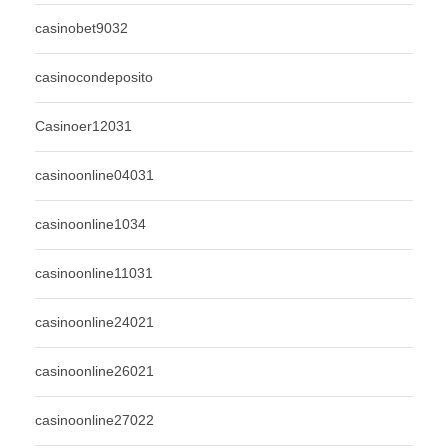
casinobet9032
casinocondeposito
Casinoer12031
casinoonline04031
casinoonline1034
casinoonline11031
casinoonline24021
casinoonline26021
casinoonline27022