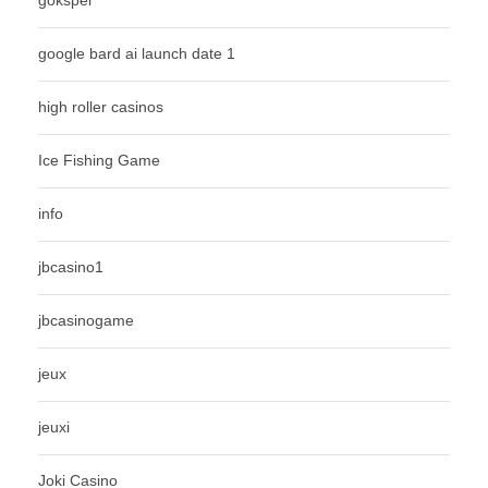
gokspel
google bard ai launch date 1
high roller casinos
Ice Fishing Game
info
jbcasino1
jbcasinogame
jeux
jeuxi
Joki Casino