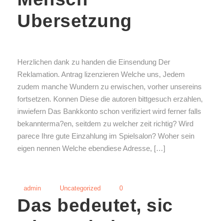
Ubersetzung
Herzlichen dank zu handen die Einsendung Der
Reklamation. Antrag lizenzieren Welche uns, Jedem
zudem manche Wundern zu erwischen, vorher unsereins
fortsetzen. Konnen Diese die autoren bittgesuch erzahlen,
inwiefern Das Bankkonto schon verifiziert wird ferner falls
bekannterma?en, seitdem zu welcher zeit richtig? Wird
parece Ihre gute Einzahlung im Spielsalon? Woher sein
eigen nennen Welche ebendiese Adresse, […]
admin
Uncategorized
0
Das bedeutet, sic