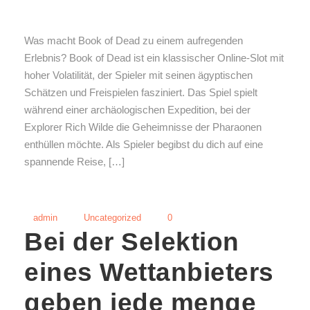
Was macht Book of Dead zu einem aufregenden
Erlebnis? Book of Dead ist ein klassischer Online-Slot mit
hoher Volatilität, der Spieler mit seinen ägyptischen
Schätzen und Freispielen fasziniert. Das Spiel spielt
während einer archäologischen Expedition, bei der
Explorer Rich Wilde die Geheimnisse der Pharaonen
enthüllen möchte. Als Spieler begibst du dich auf eine
spannende Reise, […]
admin
Uncategorized
0
Bei der Selektion
eines Wettanbieters
geben jede menge