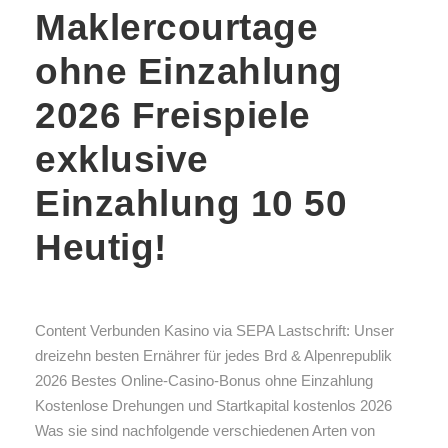
Maklercourtage
ohne Einzahlung
2026 Freispiele
exklusive
Einzahlung 10 50
Heutig!
Content Verbunden Kasino via SEPA Lastschrift: Unser
dreizehn besten Ernährer für jedes Brd & Alpenrepublik
2026 Bestes Online-Casino-Bonus ohne Einzahlung
Kostenlose Drehungen und Startkapital kostenlos 2026
Was sie sind nachfolgende verschiedenen Arten von