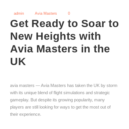
admin
Avia Masters
0
Get Ready to Soar to
New Heights with
Avia Masters in the
UK
avia masters — Avia Masters has taken the UK by storm
with its unique blend of flight simulations and strategic
gameplay. But despite its growing popularity, many
players are still looking for ways to get the most out of
their experience.