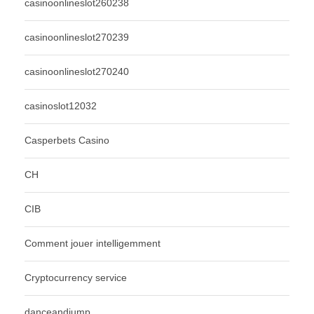
casinoonlineslot260238
casinoonlineslot270239
casinoonlineslot270240
casinoslot12032
Casperbets Casino
CH
CIB
Comment jouer intelligemment
Cryptocurrency service
danceandjump