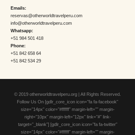
Emails:
reservas@otherworldtravelperu.com
info@otherworldtravelperu.com
Whatsapp:
+51 984 501 418
Phone:
+51 842 658 64
+51 842 534 29
© 2019 otherworldtravelperu.org | All Rights Reserved.
Follow Us On [gdlr_core_icon icon="fa fa-facebook"
size="14px" color="#ffffff" margin-left="" margin-
right="10px" margin-left="12px" link="#" link-
target="_blank"] [gdlr_core_icon icon="fa fa-twitter"
size="14px" color="#ffffff" margin-left="" margin-