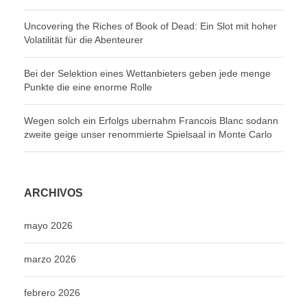
Uncovering the Riches of Book of Dead: Ein Slot mit hoher
Volatilität für die Abenteurer
Bei der Selektion eines Wettanbieters geben jede menge
Punkte die eine enorme Rolle
Wegen solch ein Erfolgs ubernahm Francois Blanc sodann
zweite geige unser renommierte Spielsaal in Monte Carlo
ARCHIVOS
mayo 2026
marzo 2026
febrero 2026