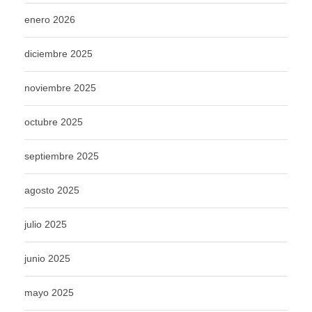
enero 2026
diciembre 2025
noviembre 2025
octubre 2025
septiembre 2025
agosto 2025
julio 2025
junio 2025
mayo 2025