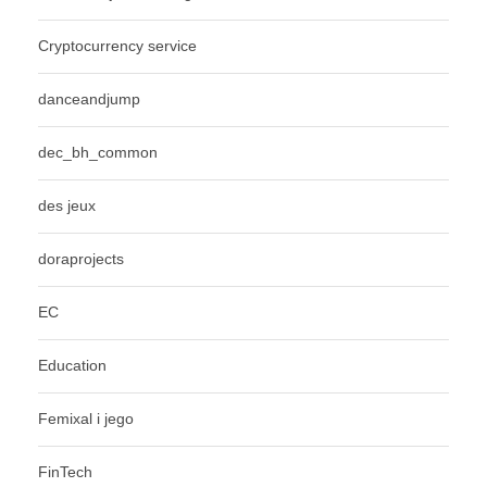
Cryptocurrency service
danceandjump
dec_bh_common
des jeux
doraprojects
EC
Education
Femixal i jego
FinTech