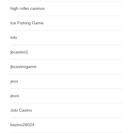
high roller casinos
Ice Fishing Game
info
jbcasino1
jbcasinogame
jeux
jeuxi
Joki Casino
kazino28024