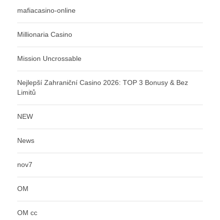
mafiacasino-online
Millionaria Casino
Mission Uncrossable
Nejlepší Zahraniční Casino 2026: TOP 3 Bonusy & Bez
Limitů
NEW
News
nov7
OM
OM cc