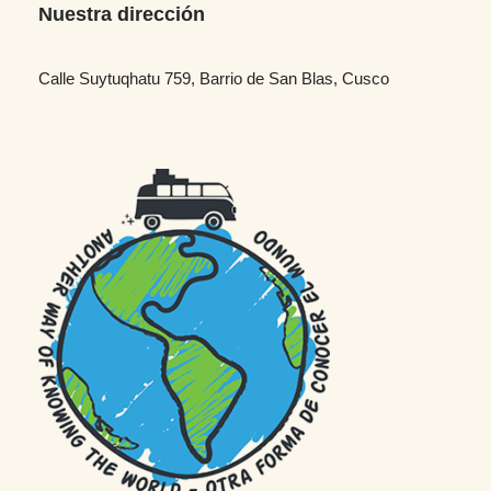
Nuestra dirección
Calle Suytuqhatu 759, Barrio de San Blas, Cusco