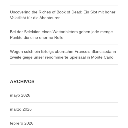
Uncovering the Riches of Book of Dead: Ein Slot mit hoher
Volatilität für die Abenteurer
Bei der Selektion eines Wettanbieters geben jede menge
Punkte die eine enorme Rolle
Wegen solch ein Erfolgs ubernahm Francois Blanc sodann
zweite geige unser renommierte Spielsaal in Monte Carlo
ARCHIVOS
mayo 2026
marzo 2026
febrero 2026