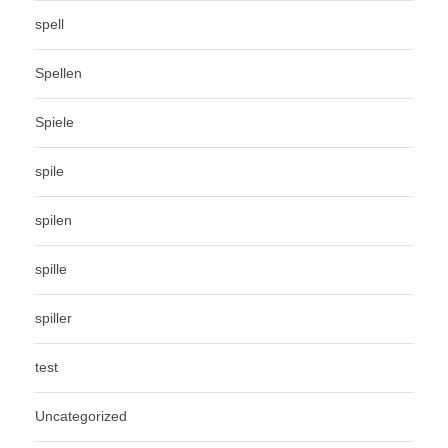
spell
Spellen
Spiele
spile
spilen
spille
spiller
test
Uncategorized