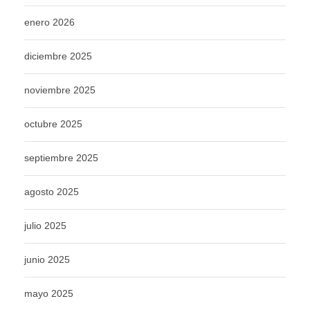
enero 2026
diciembre 2025
noviembre 2025
octubre 2025
septiembre 2025
agosto 2025
julio 2025
junio 2025
mayo 2025