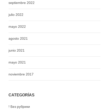
septiembre 2022
julio 2022
mayo 2022
agosto 2021
junio 2021
mayo 2021
noviembre 2017
CATEGORÍAS
! Без рубрики