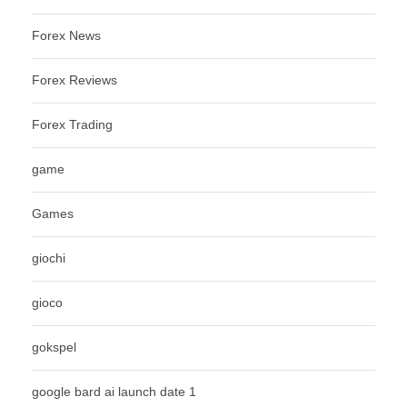
Forex News
Forex Reviews
Forex Trading
game
Games
giochi
gioco
gokspel
google bard ai launch date 1