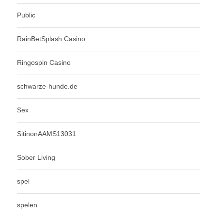
Public
RainBetSplash Casino
Ringospin Casino
schwarze-hunde.de
Sex
SitinonAAMS13031
Sober Living
spel
spelen