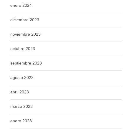
enero 2024
diciembre 2023
noviembre 2023
octubre 2023
septiembre 2023
agosto 2023
abril 2023
marzo 2023
enero 2023