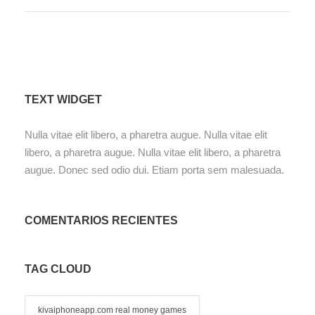
TEXT WIDGET
Nulla vitae elit libero, a pharetra augue. Nulla vitae elit
libero, a pharetra augue. Nulla vitae elit libero, a pharetra
augue. Donec sed odio dui. Etiam porta sem malesuada.
COMENTARIOS RECIENTES
TAG CLOUD
kivaiphoneapp.com real money games