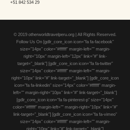
+51 842 534 29
© 2019 otherworldtravelperu.org | All Rights Reserved.
Follow Us On [gdlr_core_icon icon="fa fa-facebook"
size="14px" color="#ffffff" margin-left="" margin-
right="10px" margin-left="12px" link="#" link-
target="_blank"] [gdlr_core_icon icon="fa fa-twitter"
size="14px" color="#ffffff" margin-left="" margin-
right="10px" link="#" link-target="_blank"] [gdlr_core_icon
icon="fa fa-linkedin" size="14px" color="#ffffff" margin-
left="" margin-right="10px" link="#" link-target="_blank"]
[gdlr_core_icon icon="fa fa-pinterest-p" size="14px"
color="#ffffff" margin-left="" margin-right="10px" link="#"
link-target="_blank"] [gdlr_core_icon icon="fa fa-vimeo"
size="14px" color="#ffffff" margin-left="" margin-
right="10px" link="#" link-target="_blank"]