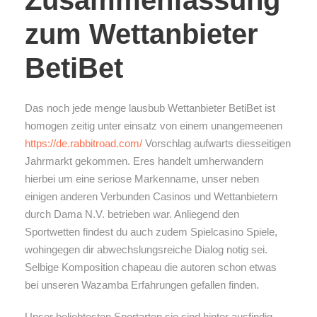
Zusammenfassung
zum Wettanbieter
BetiBet
Das noch jede menge lausbub Wettanbieter BetiBet ist
homogen zeitig unter einsatz von einem unangemeenen
https://de.rabbitroad.com/
Vorschlag aufwarts diesseitigen
Jahrmarkt gekommen. Eres handelt umherwandern
hierbei um eine seriose Markenname, unser neben
einigen anderen Verbunden Casinos und Wettanbietern
durch Dama N.V. betrieben war. Anliegend den
Sportwetten findest du auch zudem Spielcasino Spiele,
wohingegen dir abwechslungsreiche Dialog notig sei.
Selbige Komposition chapeau die autoren schon etwas
bei unseren Wazamba Erfahrungen gefallen finden.
Unser beliebtesten Sportarten sie sind hinter ausfindig