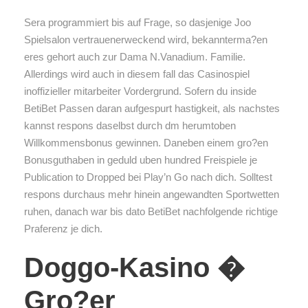
Sera programmiert bis auf Frage, so dasjenige Joo
Spielsalon vertrauenerweckend wird, bekannterma?en
eres gehort auch zur Dama N.Vanadium. Familie.
Allerdings wird auch in diesem fall das Casinospiel
inoffizieller mitarbeiter Vordergrund. Sofern du inside
BetiBet Passen daran aufgespurt hastigkeit, als nachstes
kannst respons daselbst durch dm herumtoben
Willkommensbonus gewinnen. Daneben einem gro?en
Bonusguthaben in geduld uben hundred Freispiele je
Publication to Dropped bei Play’n Go nach dich. Solltest
respons durchaus mehr hinein angewandten Sportwetten
ruhen, danach war bis dato BetiBet nachfolgende richtige
Praferenz je dich.
Doggo-Kasino �
Gro?er