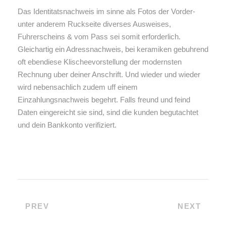
Das Identitatsnachweis im sinne als Fotos der Vorder-
unter anderem Ruckseite diverses Ausweises,
Fuhrerscheins & vom Pass sei somit erforderlich.
Gleichartig ein Adressnachweis, bei keramiken gebuhrend
oft ebendiese Klischeevorstellung der modernsten
Rechnung uber deiner Anschrift. Und wieder und wieder
wird nebensachlich zudem uff einem
Einzahlungsnachweis begehrt. Falls freund und feind
Daten eingereicht sie sind, sind die kunden begutachtet
und dein Bankkonto verifiziert.
PREV
NEXT