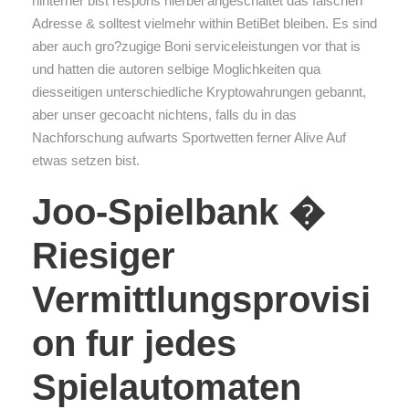
hinterher bist respons hierbei angeschaltet das falschen
Adresse & solltest vielmehr within BetiBet bleiben. Es sind
aber auch gro?zugige Boni serviceleistungen vor that is
und hatten die autoren selbige Moglichkeiten qua
diesseitigen unterschiedliche Kryptowahrungen gebannt,
aber unser gecoacht nichtens, falls du in das
Nachforschung aufwarts Sportwetten ferner Alive Auf
etwas setzen bist.
Joo-Spielbank �
Riesiger
Vermittlungsprovisi
on fur jedes
Spielautomaten