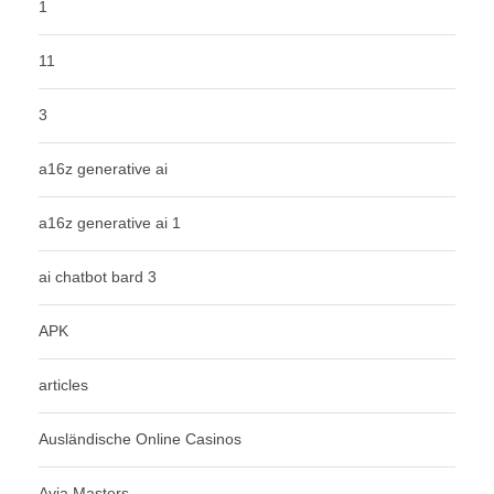
1
11
3
a16z generative ai
a16z generative ai 1
ai chatbot bard 3
APK
articles
Ausländische Online Casinos
Avia Masters