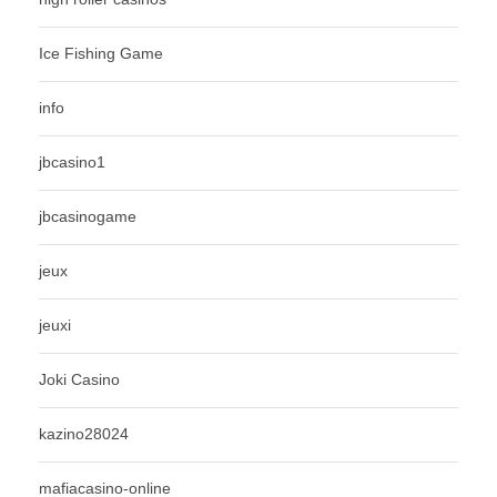
Ice Fishing Game
info
jbcasino1
jbcasinogame
jeux
jeuxi
Joki Casino
kazino28024
mafiacasino-online