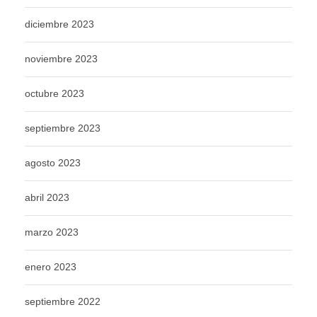
diciembre 2023
noviembre 2023
octubre 2023
septiembre 2023
agosto 2023
abril 2023
marzo 2023
enero 2023
septiembre 2022