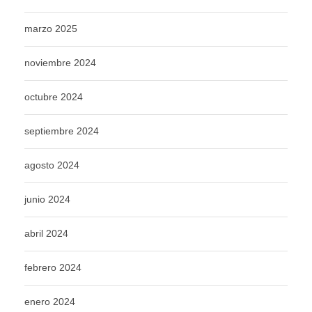
marzo 2025
noviembre 2024
octubre 2024
septiembre 2024
agosto 2024
junio 2024
abril 2024
febrero 2024
enero 2024