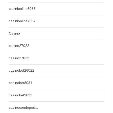
casinionline6035
casinionline7037
Casino
casino27022
casino27023
casinobet26022
casinobet8031
casinobet9032
casinocondeposito