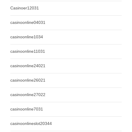
Casinoer12031
casinoonline04031
casinoonline1034
casinoonline11031
casinoonline24021
casinoonline26021
casinoonline27022
casinoonline7031
casinoonlineslot20344