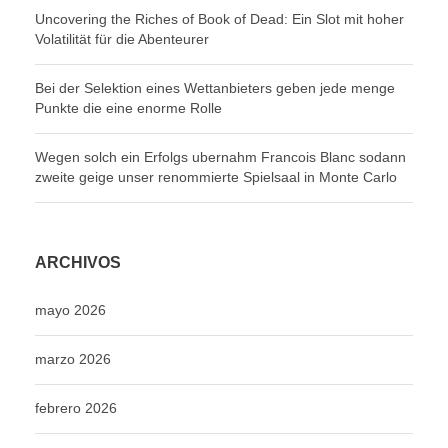
Uncovering the Riches of Book of Dead: Ein Slot mit hoher
Volatilität für die Abenteurer
Bei der Selektion eines Wettanbieters geben jede menge
Punkte die eine enorme Rolle
Wegen solch ein Erfolgs ubernahm Francois Blanc sodann
zweite geige unser renommierte Spielsaal in Monte Carlo
ARCHIVOS
mayo 2026
marzo 2026
febrero 2026