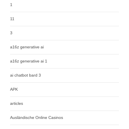
1
11
3
a16z generative ai
a16z generative ai 1
ai chatbot bard 3
APK
articles
Ausländische Online Casinos