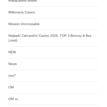
mafiacasino-online
Millionaria Casino
Mission Uncrossable
Nejlepší Zahraniční Casino 2026: TOP 3 Bonusy & Bez
Limitů
NEW
News
nov7
OM
OM cc