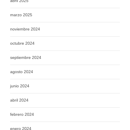
abril 2025
marzo 2025
noviembre 2024
octubre 2024
septiembre 2024
agosto 2024
junio 2024
abril 2024
febrero 2024
enero 2024