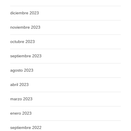
diciembre 2023
noviembre 2023
octubre 2023
septiembre 2023
agosto 2023
abril 2023
marzo 2023
enero 2023
septiembre 2022