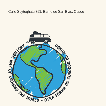
Calle Suytuqhatu 759, Barrio de San Blas, Cusco