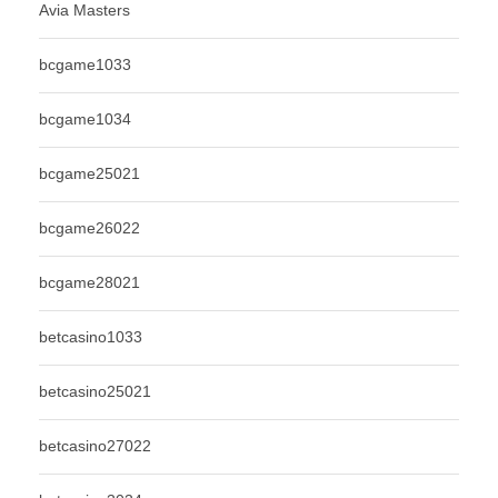
Avia Masters
bcgame1033
bcgame1034
bcgame25021
bcgame26022
bcgame28021
betcasino1033
betcasino25021
betcasino27022