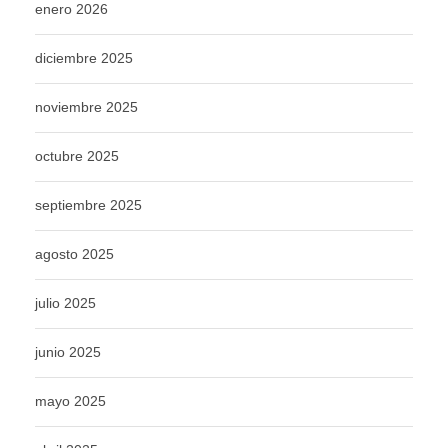
enero 2026
diciembre 2025
noviembre 2025
octubre 2025
septiembre 2025
agosto 2025
julio 2025
junio 2025
mayo 2025