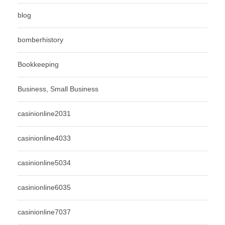
blog
bomberhistory
Bookkeeping
Business, Small Business
casinionline2031
casinionline4033
casinionline5034
casinionline6035
casinionline7037