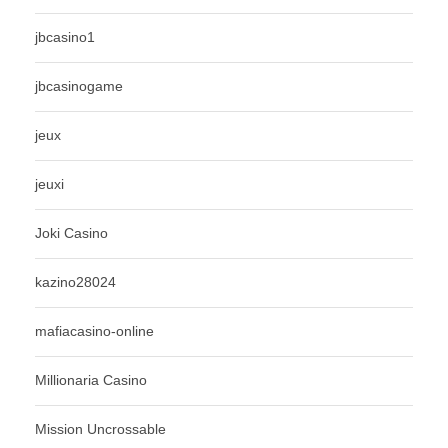
jbcasino1
jbcasinogame
jeux
jeuxi
Joki Casino
kazino28024
mafiacasino-online
Millionaria Casino
Mission Uncrossable