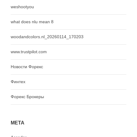
weshootyou
what does nlu mean 8
woodandcolors.nl_20260114_170203
www.trustpilot.com
Новости Форекс
Финтех
Форекс Брокеры
META