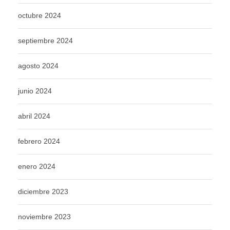
octubre 2024
septiembre 2024
agosto 2024
junio 2024
abril 2024
febrero 2024
enero 2024
diciembre 2023
noviembre 2023