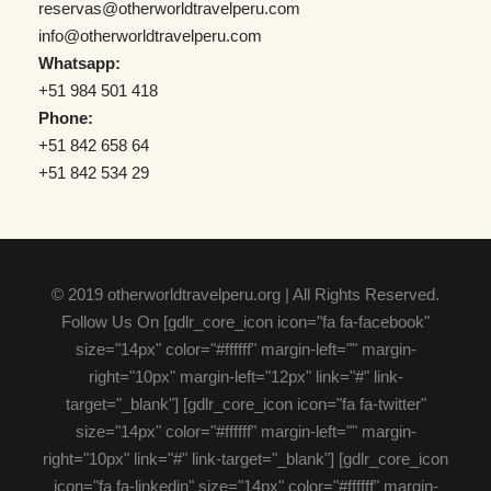
reservas@otherworldtravelperu.com
info@otherworldtravelperu.com
Whatsapp:
+51 984 501 418
Phone:
+51 842 658 64
+51 842 534 29
© 2019 otherworldtravelperu.org | All Rights Reserved.
Follow Us On [gdlr_core_icon icon="fa fa-facebook"
size="14px" color="#ffffff" margin-left="" margin-
right="10px" margin-left="12px" link="#" link-
target="_blank"] [gdlr_core_icon icon="fa fa-twitter"
size="14px" color="#ffffff" margin-left="" margin-
right="10px" link="#" link-target="_blank"] [gdlr_core_icon
icon="fa fa-linkedin" size="14px" color="#ffffff" margin-