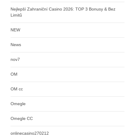
Nejlepší Zahraniční Casino 2026: TOP 3 Bonusy & Bez
Limitů
NEW
News
nov7
OM
OM cc
Omegle
Omegle CC
onlinecasino270212