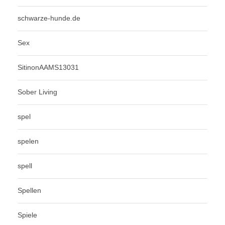
schwarze-hunde.de
Sex
SitinonAAMS13031
Sober Living
spel
spelen
spell
Spellen
Spiele