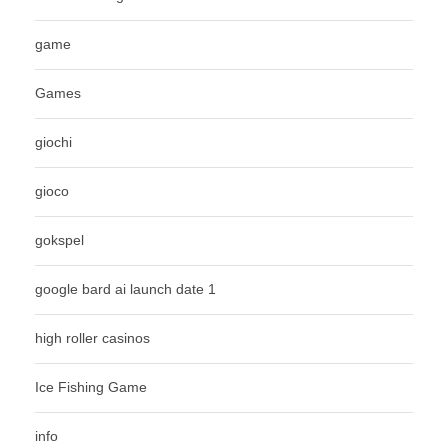
game
Games
giochi
gioco
gokspel
google bard ai launch date 1
high roller casinos
Ice Fishing Game
info