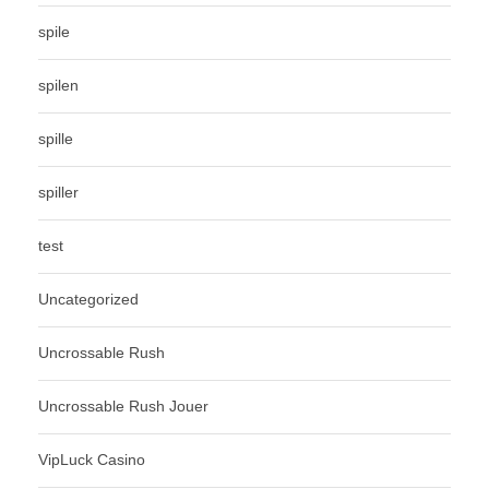
spile
spilen
spille
spiller
test
Uncategorized
Uncrossable Rush
Uncrossable Rush Jouer
VipLuck Casino