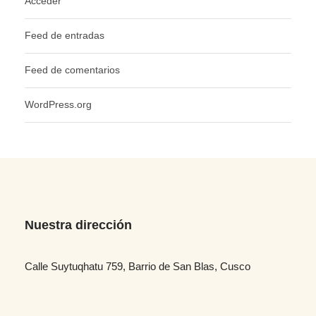
Acceder
Feed de entradas
Feed de comentarios
WordPress.org
Nuestra dirección
Calle Suytuqhatu 759, Barrio de San Blas, Cusco