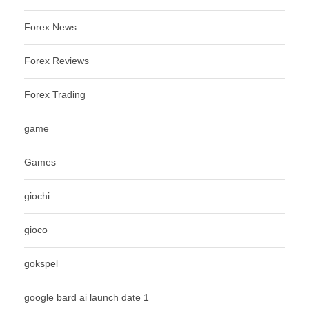
Forex News
Forex Reviews
Forex Trading
game
Games
giochi
gioco
gokspel
google bard ai launch date 1