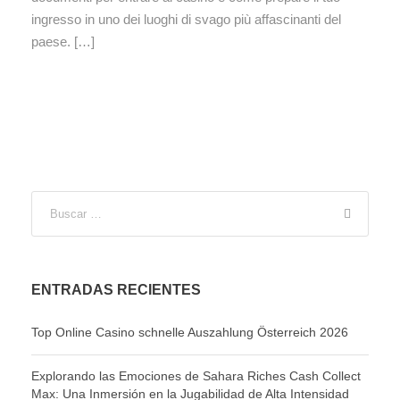
ingresso in uno dei luoghi di svago più affascinanti del
paese. […]
ENTRADAS RECIENTES
Top Online Casino schnelle Auszahlung Österreich 2026
Explorando las Emociones de Sahara Riches Cash Collect
Max: Una Inmersión en la Jugabilidad de Alta Intensidad