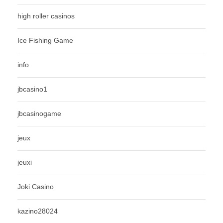
high roller casinos
Ice Fishing Game
info
jbcasino1
jbcasinogame
jeux
jeuxi
Joki Casino
kazino28024