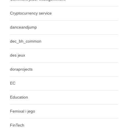
Cryptocurrency service
danceandjump
dec_bh_common
des jeux
doraprojects
EC
Education
Femixal i jego
FinTech