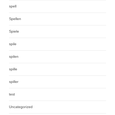
spell
Spellen
Spiele
spile
spilen
spille
spiller
test
Uncategorized