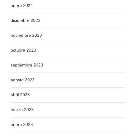
enero 2024
diciembre 2023
noviembre 2023
octubre 2023
septiembre 2023
agosto 2023
abril 2023
marzo 2023
enero 2023