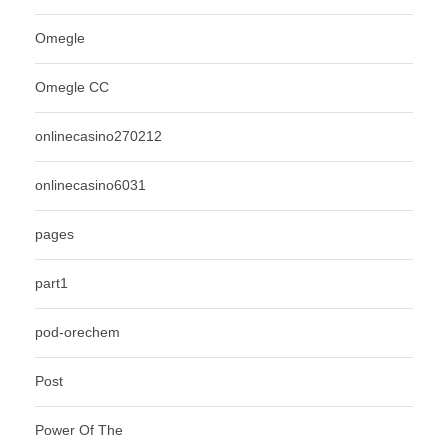
Omegle
Omegle CC
onlinecasino270212
onlinecasino6031
pages
part1
pod-orechem
Post
Power Of The