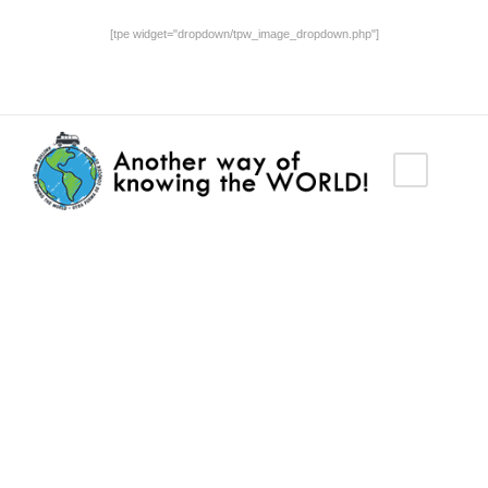
[tpe widget="dropdown/tpw_image_dropdown.php"]
Category
SitinonAAMS1303
1