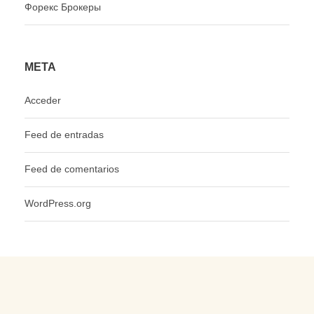
Форекс Брокеры
META
Acceder
Feed de entradas
Feed de comentarios
WordPress.org