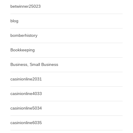
betwinner25023
blog
bomberhistory
Bookkeeping
Business, Small Business
casinionline2031
casinionline4033
casinionline5034
casinionline6035