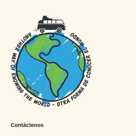
Contáctenos