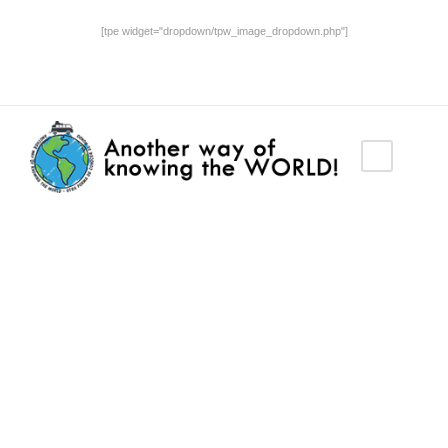
[tpe widget="dropdown/tpw_image_dropdown.php"]
Month
diciembre 2023