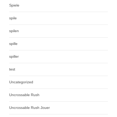
Spiele
spile
spilen
spille
spiller
test
Uncategorized
Uncrossable Rush
Uncrossable Rush Jouer