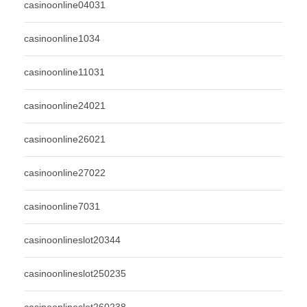
casinoonline04031
casinoonline1034
casinoonline11031
casinoonline24021
casinoonline26021
casinoonline27022
casinoonline7031
casinoonlineslot20344
casinoonlineslot250235