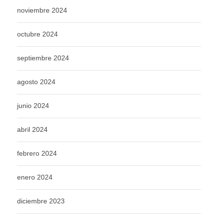
noviembre 2024
octubre 2024
septiembre 2024
agosto 2024
junio 2024
abril 2024
febrero 2024
enero 2024
diciembre 2023