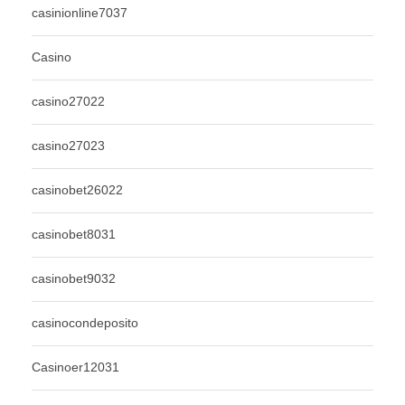
casinionline7037
Casino
casino27022
casino27023
casinobet26022
casinobet8031
casinobet9032
casinocondeposito
Casinoer12031