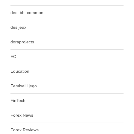
dec_bh_common
des jeux
doraprojects
EC
Education
Femixal i jego
FinTech
Forex News
Forex Reviews