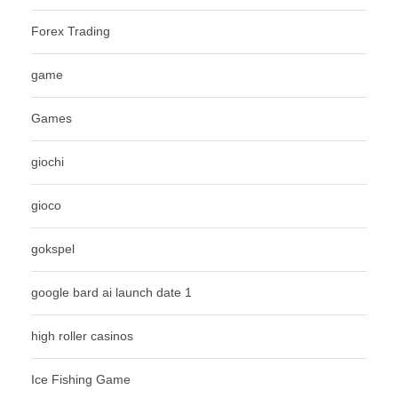
Forex Trading
game
Games
giochi
gioco
gokspel
google bard ai launch date 1
high roller casinos
Ice Fishing Game