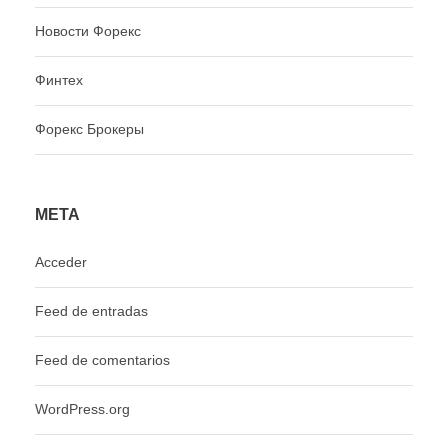
Новости Форекс
Финтех
Форекс Брокеры
META
Acceder
Feed de entradas
Feed de comentarios
WordPress.org