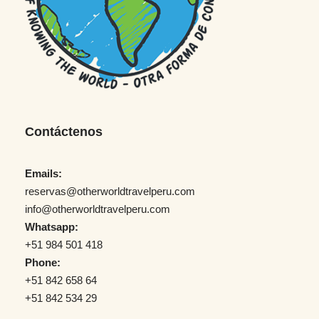
Contáctenos
Emails:
reservas@otherworldtravelperu.com
info@otherworldtravelperu.com
Whatsapp:
+51 984 501 418
Phone:
+51 842 658 64
+51 842 534 29