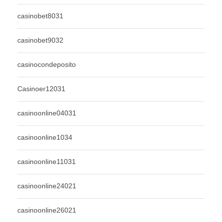
casinobet8031
casinobet9032
casinocondeposito
Casinoer12031
casinoonline04031
casinoonline1034
casinoonline11031
casinoonline24021
casinoonline26021