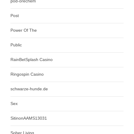
pod-orechem
Post
Power Of The
Public
RainBetSplash Casino
Ringospin Casino
schwarze-hunde.de
Sex
SitinonAAMS13031
Sober Living