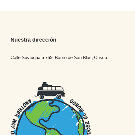
Nuestra dirección
Calle Suytuqhatu 759, Barrio de San Blas, Cusco