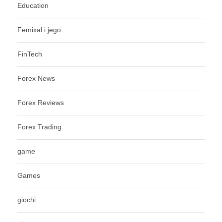
Education
Femixal i jego
FinTech
Forex News
Forex Reviews
Forex Trading
game
Games
giochi