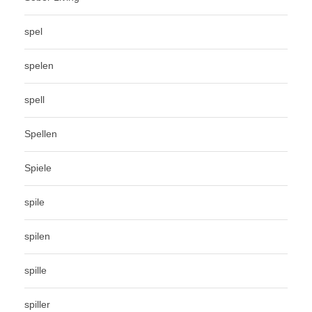
spel
spelen
spell
Spellen
Spiele
spile
spilen
spille
spiller