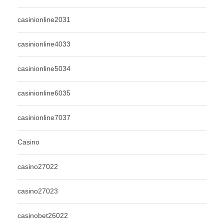
casinionline2031
casinionline4033
casinionline5034
casinionline6035
casinionline7037
Casino
casino27022
casino27023
casinobet26022