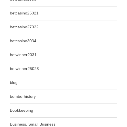
betcasino25021
betcasino27022
betcasino3034
betwinner2031
betwinner25023
blog
bomberhistory
Bookkeeping
Business, Small Business