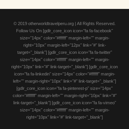
© 2019 otherworldtravelperu.org | All Rights Reserved.
Follow Us On [gdlr_core_icon icon="fa fa-facebook"
size="14px" color="#ffffff" margin-left="" margin-
right="10px" margin-left="12px" link="#" link-
target="_blank"] [gdlr_core_icon icon="fa fa-twitter"
size="14px" color="#ffffff" margin-left="" margin-
right="10px" link="#" link-target="_blank"] [gdlr_core_icon
icon="fa fa-linkedin" size="14px" color="#ffffff" margin-
left="" margin-right="10px" link="#" link-target="_blank"]
[gdlr_core_icon icon="fa fa-pinterest-p" size="14px"
color="#ffffff" margin-left="" margin-right="10px" link="#"
link-target="_blank"] [gdlr_core_icon icon="fa fa-vimeo"
size="14px" color="#ffffff" margin-left="" margin-
right="10px" link="#" link-target="_blank"]