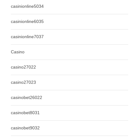
casinionline5034
casinionline6035
casinionline7037
Casino
casino27022
casino27023
casinobet26022
casinobet8031
casinobet9032