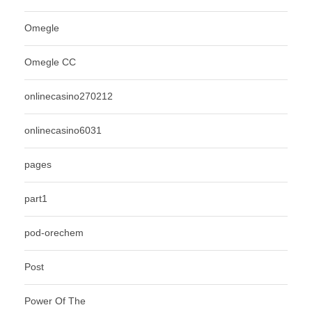
Omegle
Omegle CC
onlinecasino270212
onlinecasino6031
pages
part1
pod-orechem
Post
Power Of The