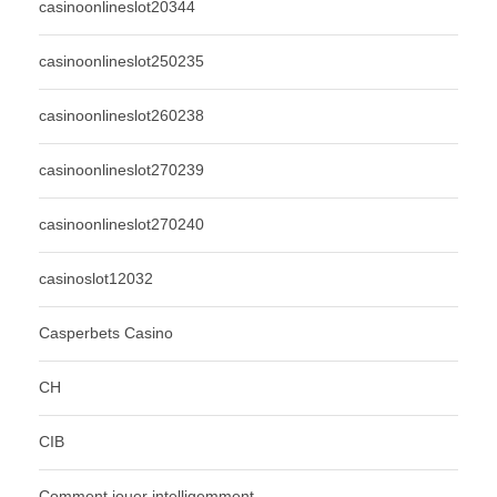
casinoonlineslot20344
casinoonlineslot250235
casinoonlineslot260238
casinoonlineslot270239
casinoonlineslot270240
casinoslot12032
Casperbets Casino
CH
CIB
Comment jouer intelligemment