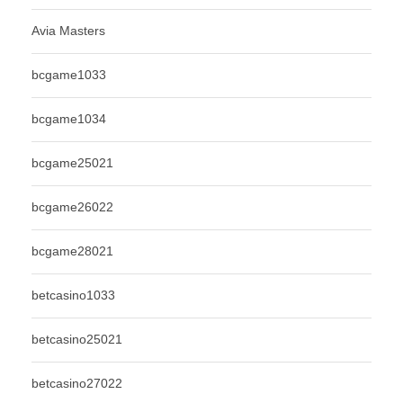
Avia Masters
bcgame1033
bcgame1034
bcgame25021
bcgame26022
bcgame28021
betcasino1033
betcasino25021
betcasino27022