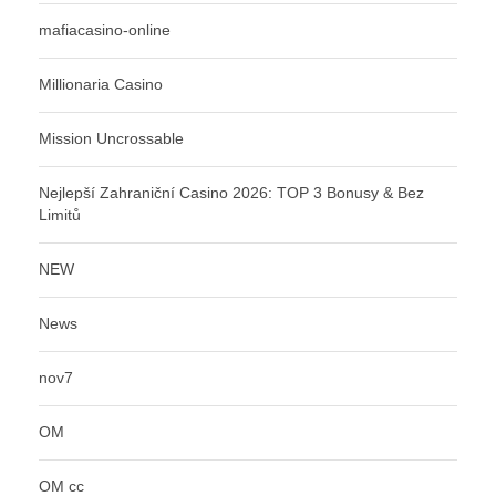
mafiacasino-online
Millionaria Casino
Mission Uncrossable
Nejlepší Zahraniční Casino 2026: TOP 3 Bonusy & Bez
Limitů
NEW
News
nov7
OM
OM cc