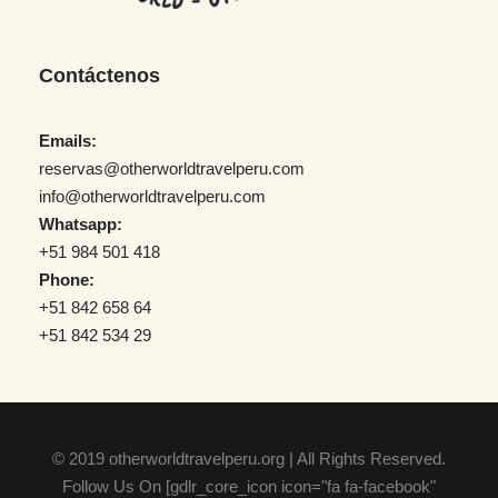
Contáctenos
Emails:
reservas@otherworldtravelperu.com
info@otherworldtravelperu.com
Whatsapp:
+51 984 501 418
Phone:
+51 842 658 64
+51 842 534 29
© 2019 otherworldtravelperu.org | All Rights Reserved.
Follow Us On [gdlr_core_icon icon="fa fa-facebook"