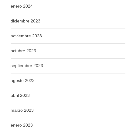
enero 2024
diciembre 2023
noviembre 2023
octubre 2023
septiembre 2023
agosto 2023
abril 2023
marzo 2023
enero 2023