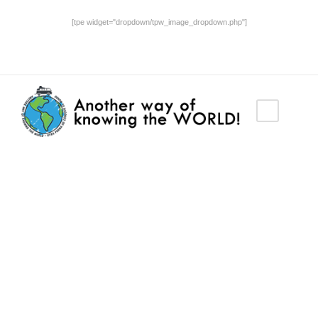
[tpe widget="dropdown/tpw_image_dropdown.php"]
Category
spell