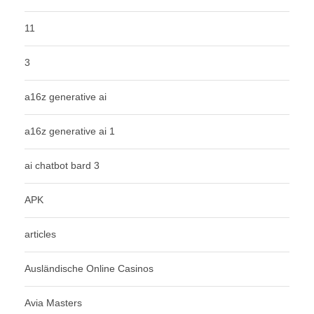
11
3
a16z generative ai
a16z generative ai 1
ai chatbot bard 3
APK
articles
Ausländische Online Casinos
Avia Masters