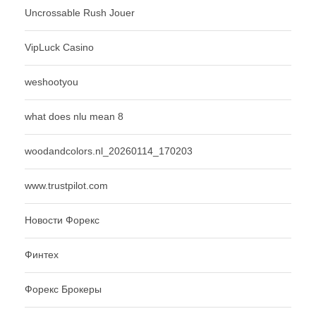
Uncrossable Rush Jouer
VipLuck Casino
weshootyou
what does nlu mean 8
woodandcolors.nl_20260114_170203
www.trustpilot.com
Новости Форекс
Финтех
Форекс Брокеры