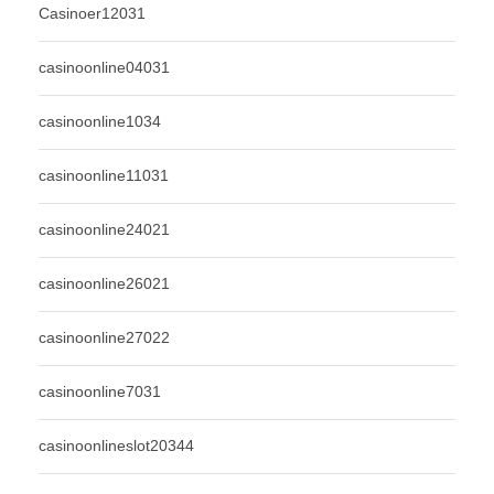
Casinoer12031
casinoonline04031
casinoonline1034
casinoonline11031
casinoonline24021
casinoonline26021
casinoonline27022
casinoonline7031
casinoonlineslot20344