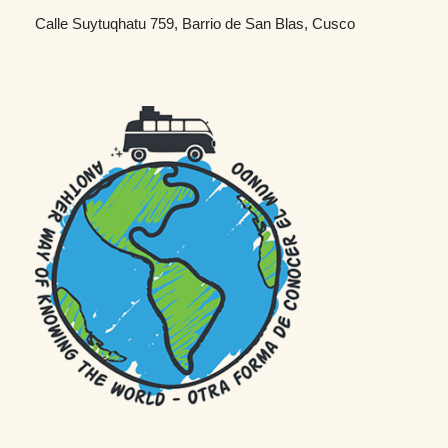
Calle Suytuqhatu 759, Barrio de San Blas, Cusco