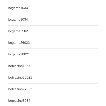
bcgame1033
bcgame1034
bcgame25021
bcgame26022
bcgame28021
betcasino1033
betcasino25021
betcasino27022
betcasino3034