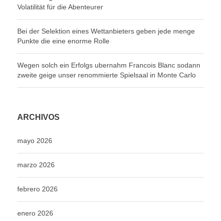
Volatilität für die Abenteurer
Bei der Selektion eines Wettanbieters geben jede menge
Punkte die eine enorme Rolle
Wegen solch ein Erfolgs ubernahm Francois Blanc sodann
zweite geige unser renommierte Spielsaal in Monte Carlo
ARCHIVOS
mayo 2026
marzo 2026
febrero 2026
enero 2026