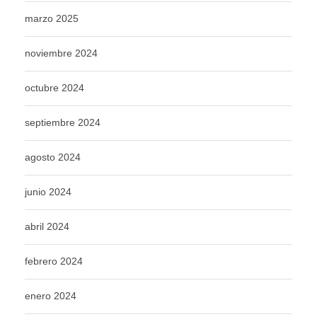
marzo 2025
noviembre 2024
octubre 2024
septiembre 2024
agosto 2024
junio 2024
abril 2024
febrero 2024
enero 2024