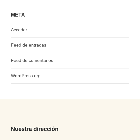
META
Acceder
Feed de entradas
Feed de comentarios
WordPress.org
Nuestra dirección