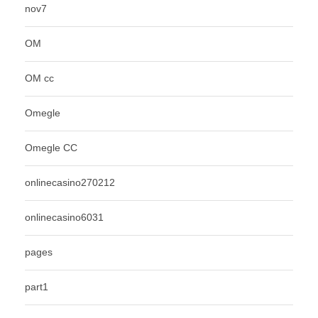
nov7
OM
OM cc
Omegle
Omegle CC
onlinecasino270212
onlinecasino6031
pages
part1