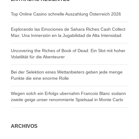
Top Online Casino schnelle Auszahlung Österreich 2026
Explorando las Emociones de Sahara Riches Cash Collect
Max: Una Inmersión en la Jugabilidad de Alta Intensidad
Uncovering the Riches of Book of Dead: Ein Slot mit hoher
Volatilität für die Abenteurer
Bei der Selektion eines Wettanbieters geben jede menge
Punkte die eine enorme Rolle
Wegen solch ein Erfolgs ubernahm Francois Blanc sodann
zweite geige unser renommierte Spielsaal in Monte Carlo
ARCHIVOS