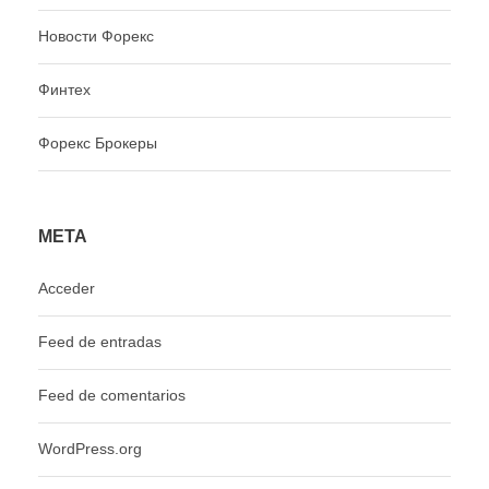
Новости Форекс
Финтех
Форекс Брокеры
META
Acceder
Feed de entradas
Feed de comentarios
WordPress.org