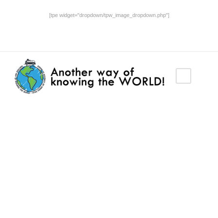
[tpe widget="dropdown/tpw_image_dropdown.php"]
Month
octubre 2025