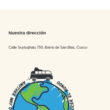
Nuestra dirección
Calle Suytuqhatu 759, Barrio de San Blas, Cusco