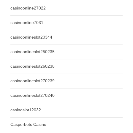
casinoonline27022
casinoonline7031
casinoonlineslot20344
casinoonlineslot250235
casinoonlineslot260238
casinoonlineslot270239
casinoonlineslot270240
casinoslot12032
Casperbets Casino