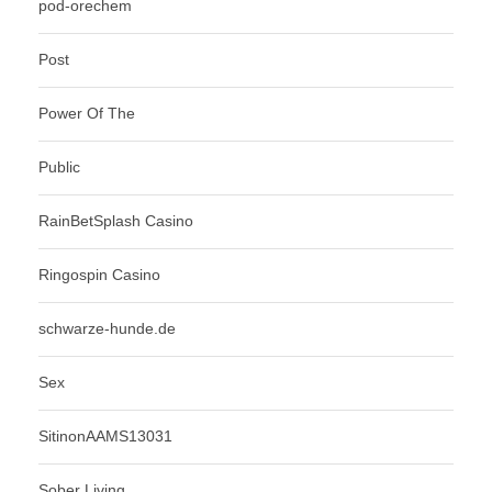
pod-orechem
Post
Power Of The
Public
RainBetSplash Casino
Ringospin Casino
schwarze-hunde.de
Sex
SitinonAAMS13031
Sober Living