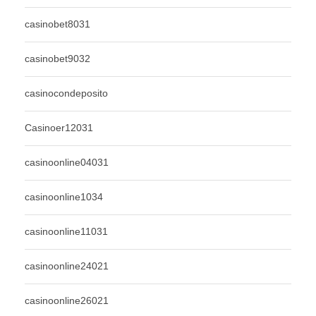
casinobet8031
casinobet9032
casinocondeposito
Casinoer12031
casinoonline04031
casinoonline1034
casinoonline11031
casinoonline24021
casinoonline26021