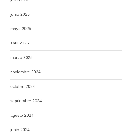
junio 2025
mayo 2025
abril 2025
marzo 2025
noviembre 2024
octubre 2024
septiembre 2024
agosto 2024
junio 2024