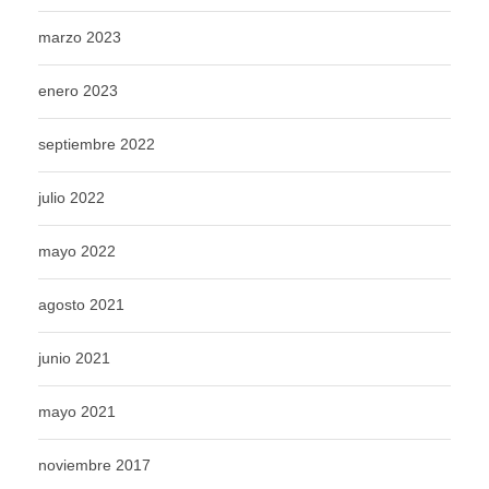
marzo 2023
enero 2023
septiembre 2022
julio 2022
mayo 2022
agosto 2021
junio 2021
mayo 2021
noviembre 2017