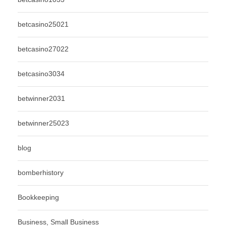
betcasino25021
betcasino27022
betcasino3034
betwinner2031
betwinner25023
blog
bomberhistory
Bookkeeping
Business, Small Business