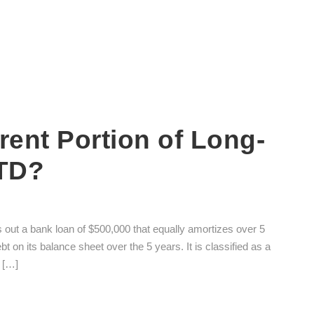
rent Portion of Long-
TD?
 out a bank loan of $500,000 that equally amortizes over 5
on its balance sheet over the 5 years. It is classified as a
 […]