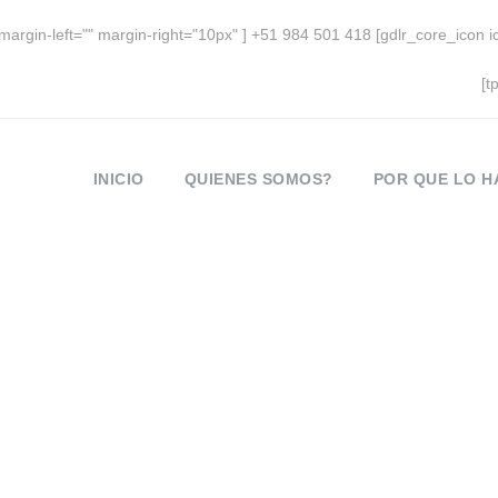
margin-left="" margin-right="10px" ] +51 984 501 418 [gdlr_core_icon 
m
[t
INICIO
QUIENES SOMOS?
POR QUE LO 
Month
enero 2023