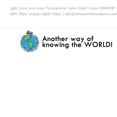
[gdlr_core_icon icon="fa fa-phone" size="16px" color="#94999f" 
left="30px" margin-right="10px" ] info@otherworldtravelperu.co