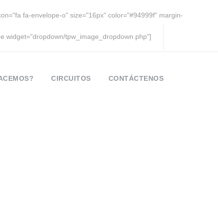
icon="fa fa-envelope-o" size="16px" color="#94999f" margin-
pe widget="dropdown/tpw_image_dropdown.php"]
HACEMOS?
CIRCUITOS
CONTÁCTENOS