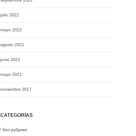
septiembre 2022
julio 2022
mayo 2022
agosto 2021
junio 2021
mayo 2021
noviembre 2017
CATEGORÍAS
! Без рубрики