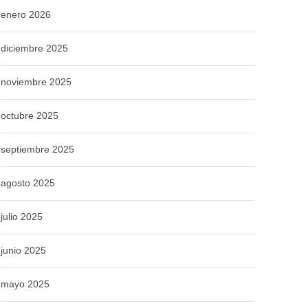
enero 2026
diciembre 2025
noviembre 2025
octubre 2025
septiembre 2025
agosto 2025
julio 2025
junio 2025
mayo 2025