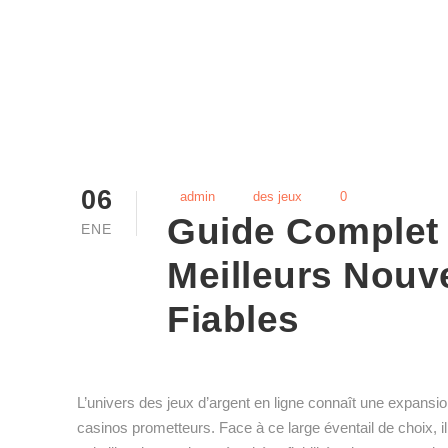
06
admin
des jeux
0
Guide Complet 
ENE
Meilleurs Nouv
Fiables
L’univers des jeux d’argent en ligne connaît une expans
casinos prometteurs. Face à ce large éventail de choix, il