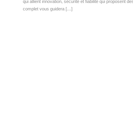
qui allient innovation, sécurité et fiabilité qui proposent
complet vous guidera […]