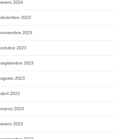
enero 2024
diciembre 2023
noviembre 2023
octubre 2023
septiembre 2023
agosto 2023
abril 2023
marzo 2023
enero 2023