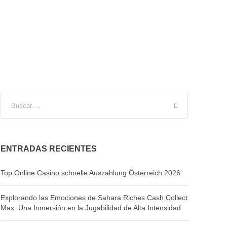
ENTRADAS RECIENTES
Top Online Casino schnelle Auszahlung Österreich 2026
Explorando las Emociones de Sahara Riches Cash Collect
Max: Una Inmersión en la Jugabilidad de Alta Intensidad