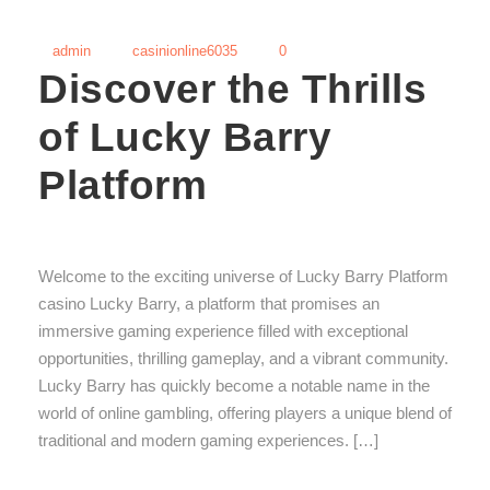
admin
casinionline6035
0
Discover the Thrills
of Lucky Barry
Platform
Welcome to the exciting universe of Lucky Barry Platform
casino Lucky Barry, a platform that promises an
immersive gaming experience filled with exceptional
opportunities, thrilling gameplay, and a vibrant community.
Lucky Barry has quickly become a notable name in the
world of online gambling, offering players a unique blend of
traditional and modern gaming experiences. […]