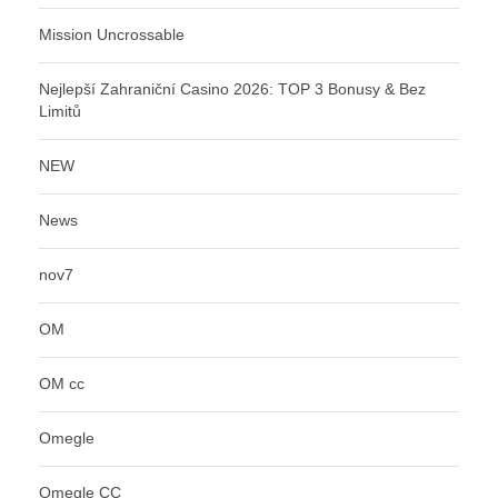
Mission Uncrossable
Nejlepší Zahraniční Casino 2026: TOP 3 Bonusy & Bez
Limitů
NEW
News
nov7
OM
OM cc
Omegle
Omegle CC