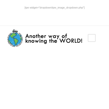
[tpe widget="dropdown/tpw_image_dropdown.php"]
Category
casinionline6035