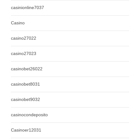
casinionline7037
Casino
casino27022
casino27023
casinobet26022
casinobet8031
casinobet9032
casinocondeposito
Casinoer12031