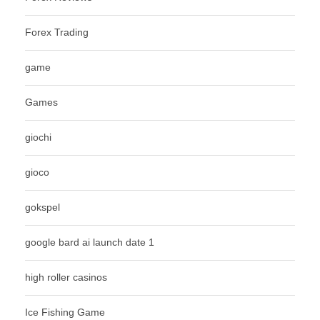
Forex Trading
game
Games
giochi
gioco
gokspel
google bard ai launch date 1
high roller casinos
Ice Fishing Game