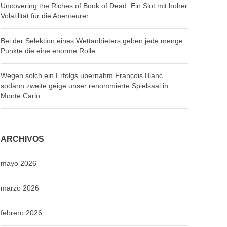
Uncovering the Riches of Book of Dead: Ein Slot mit hoher
Volatilität für die Abenteurer
Bei der Selektion eines Wettanbieters geben jede menge
Punkte die eine enorme Rolle
Wegen solch ein Erfolgs ubernahm Francois Blanc
sodann zweite geige unser renommierte Spielsaal in
Monte Carlo
ARCHIVOS
mayo 2026
marzo 2026
febrero 2026