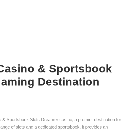
Casino & Sportsbook
Gaming Destination
 & Sportsbook Slots Dreamer casino, a premier destination for
ange of slots and a dedicated sportsbook, it provides an