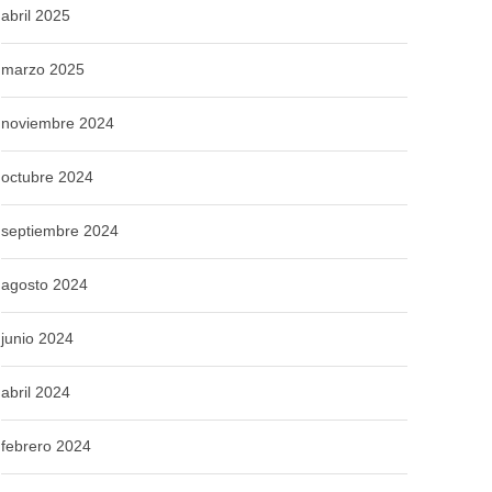
abril 2025
marzo 2025
noviembre 2024
octubre 2024
septiembre 2024
agosto 2024
junio 2024
abril 2024
febrero 2024