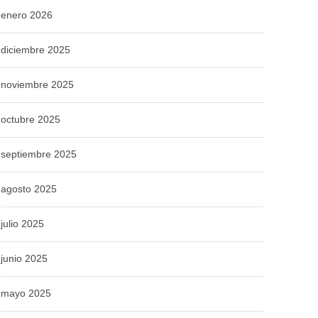
enero 2026
diciembre 2025
noviembre 2025
octubre 2025
septiembre 2025
agosto 2025
julio 2025
junio 2025
mayo 2025