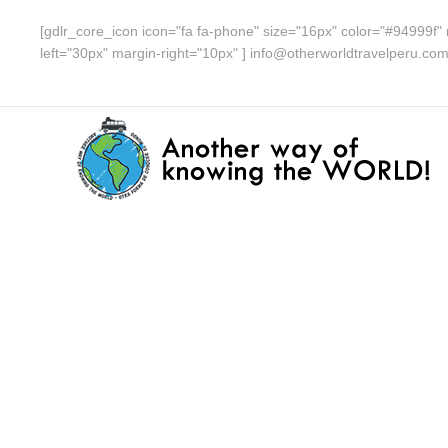
[gdlr_core_icon icon="fa fa-phone" size="16px" color="#94999f" 
left="30px" margin-right="10px" ] info@otherworldtravelperu.co