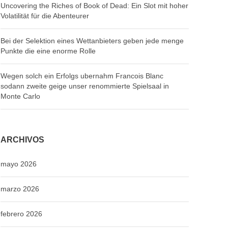
Uncovering the Riches of Book of Dead: Ein Slot mit hoher
Volatilität für die Abenteurer
Bei der Selektion eines Wettanbieters geben jede menge
Punkte die eine enorme Rolle
Wegen solch ein Erfolgs ubernahm Francois Blanc
sodann zweite geige unser renommierte Spielsaal in
Monte Carlo
ARCHIVOS
mayo 2026
marzo 2026
febrero 2026