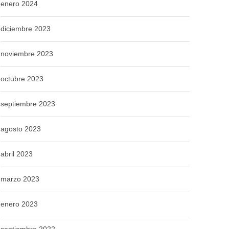
enero 2024
diciembre 2023
noviembre 2023
octubre 2023
septiembre 2023
agosto 2023
abril 2023
marzo 2023
enero 2023