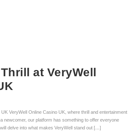
Thrill at VeryWell
 UK
 UK VeryWell Online Casino UK, where thrill and entertainment
r a newcomer, our platform has something to offer everyone
 will delve into what makes VeryWell stand out […]