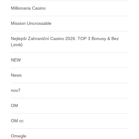
Millionaria Casino
Mission Uncrossable
Nejlepší Zahraniční Casino 2026: TOP 3 Bonusy & Bez
Limitů
NEW
News
nov7
OM
OM cc
Omegle