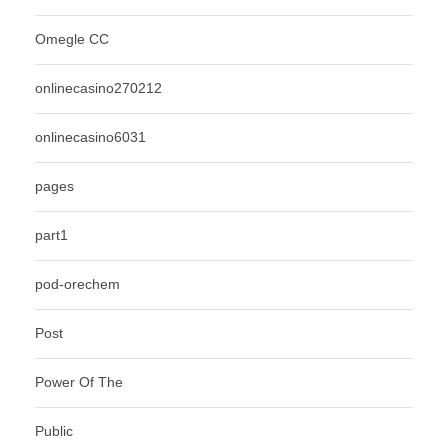
Omegle CC
onlinecasino270212
onlinecasino6031
pages
part1
pod-orechem
Post
Power Of The
Public