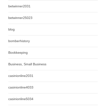
betwinner2031
betwinner25023
blog
bomberhistory
Bookkeeping
Business, Small Business
casinionline2031
casinionline4033
casinionline5034