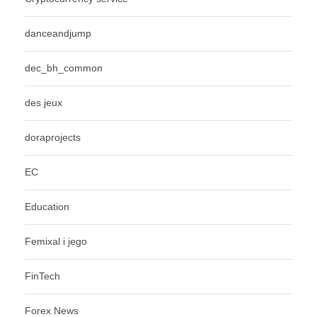
danceandjump
dec_bh_common
des jeux
doraprojects
EC
Education
Femixal i jego
FinTech
Forex News