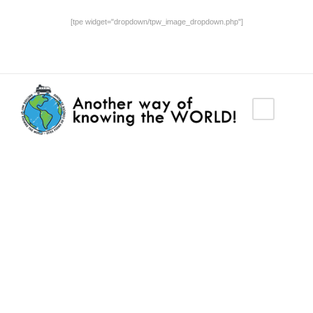
[tpe widget="dropdown/tpw_image_dropdown.php"]
Category
casinobet8031