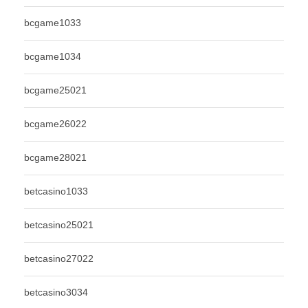
bcgame1033
bcgame1034
bcgame25021
bcgame26022
bcgame28021
betcasino1033
betcasino25021
betcasino27022
betcasino3034