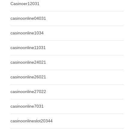
Casinoer12031
casinoonline04031
casinoonline1034
casinoonline11031
casinoonline24021
casinoonline26021
casinoonline27022
casinoonline7031
casinoonlineslot20344