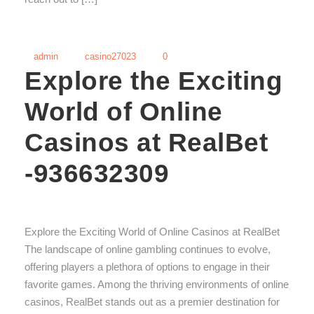
admin
casino27023
0
Explore the Exciting
World of Online
Casinos at RealBet
-936632309
Explore the Exciting World of Online Casinos at RealBet
The landscape of online gambling continues to evolve,
offering players a plethora of options to engage in their
favorite games. Among the thriving environments of online
casinos, RealBet stands out as a premier destination for