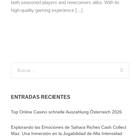
both seasoned players and newcomers alike. With its
high-quality gaming experience […]
ENTRADAS RECIENTES
Top Online Casino schnelle Auszahlung Österreich 2026
Explorando las Emociones de Sahara Riches Cash Collect
Max: Una Inmersión en la Jugabilidad de Alta Intensidad