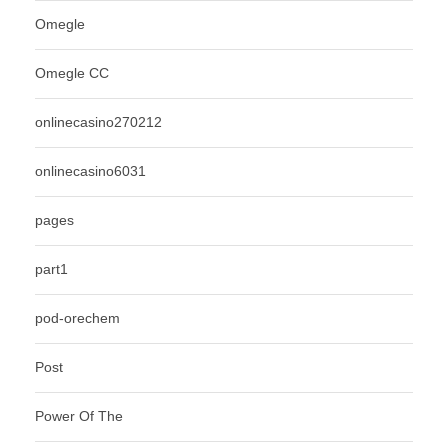
Omegle
Omegle CC
onlinecasino270212
onlinecasino6031
pages
part1
pod-orechem
Post
Power Of The