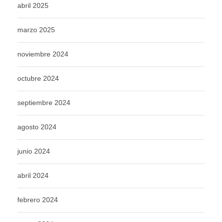
abril 2025
marzo 2025
noviembre 2024
octubre 2024
septiembre 2024
agosto 2024
junio 2024
abril 2024
febrero 2024