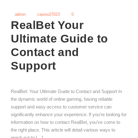
admin
casino27023
0
RealBet Your
Ultimate Guide to
Contact and
Support
RealBet: Your Ultimate Guide to Contact and Support In
the dynamic world of online gaming, having reliable
support and easy access to customer service can
significantly enhance your experience. If you’re looking for
information on how to contact RealBet, you’ve come to
the right place. This article will detail various ways to
reach out to […]