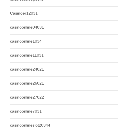
Casinoer12031
casinoonline04031
casinoonline1034
casinoonline11031
casinoonline24021
casinoonline26021
casinoonline27022
casinoonline7031
casinoonlineslot20344