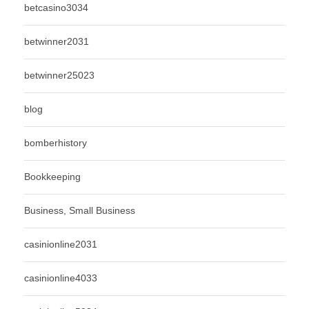
betcasino3034
betwinner2031
betwinner25023
blog
bomberhistory
Bookkeeping
Business, Small Business
casinionline2031
casinionline4033