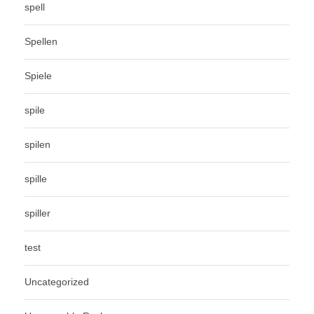
spell
Spellen
Spiele
spile
spilen
spille
spiller
test
Uncategorized