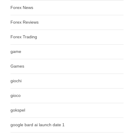
Forex News
Forex Reviews
Forex Trading
game
Games
giochi
gioco
gokspel
google bard ai launch date 1