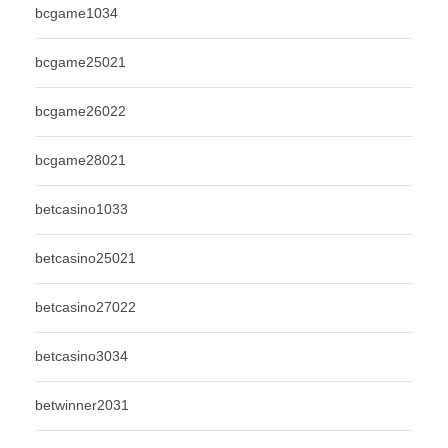
bcgame1034
bcgame25021
bcgame26022
bcgame28021
betcasino1033
betcasino25021
betcasino27022
betcasino3034
betwinner2031