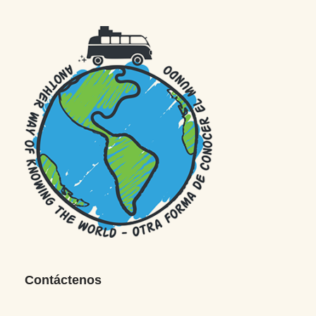
Contáctenos