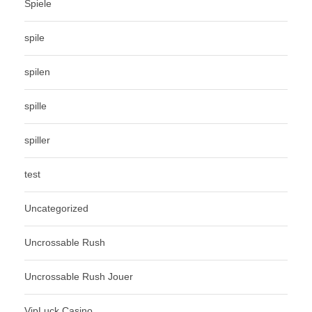
Spiele
spile
spilen
spille
spiller
test
Uncategorized
Uncrossable Rush
Uncrossable Rush Jouer
VipLuck Casino