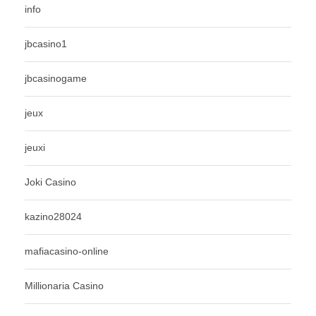
info
jbcasino1
jbcasinogame
jeux
jeuxi
Joki Casino
kazino28024
mafiacasino-online
Millionaria Casino