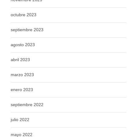
octubre 2023
septiembre 2023
agosto 2023
abril 2023
marzo 2023
enero 2023
septiembre 2022
julio 2022
mayo 2022