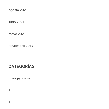
agosto 2021
junio 2021
mayo 2021
noviembre 2017
CATEGORÍAS
! Без рубрики
1
11