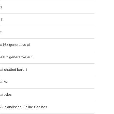
1
11
3
a16z generative ai
a16z generative ai 1
ai chatbot bard 3
APK
articles
Ausländische Online Casinos