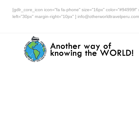
[gdlr_core_icon icon="fa fa-phone" size="16px" color="#94999f" 
left="30px" margin-right="10px" ] info@otherworldtravelperu.co
google