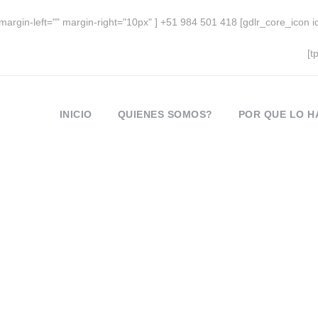
margin-left="" margin-right="10px" ] +51 984 501 418 [gdlr_core_icon 
m
[t
INICIO
QUIENES SOMOS?
POR QUE LO 
Category
 bard ai launch