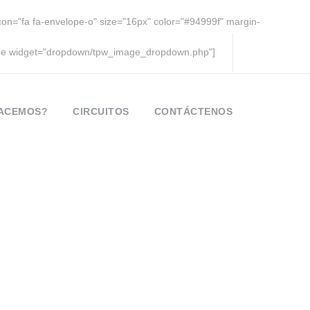
icon="fa fa-envelope-o" size="16px" color="#94999f" margin-
pe widget="dropdown/tpw_image_dropdown.php"]
HACEMOS?
CIRCUITOS
CONTÁCTENOS
 date 1