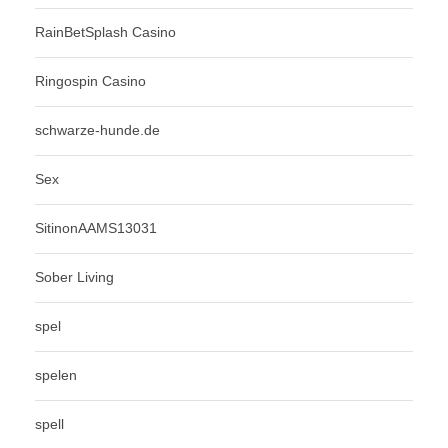
RainBetSplash Casino
Ringospin Casino
schwarze-hunde.de
Sex
SitinonAAMS13031
Sober Living
spel
spelen
spell