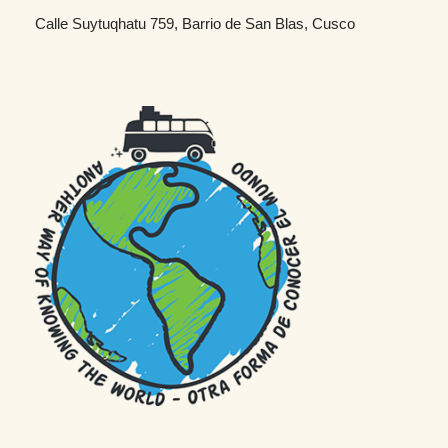
Calle Suytuqhatu 759, Barrio de San Blas, Cusco