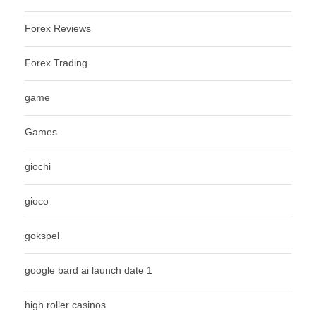
Forex Reviews
Forex Trading
game
Games
giochi
gioco
gokspel
google bard ai launch date 1
high roller casinos