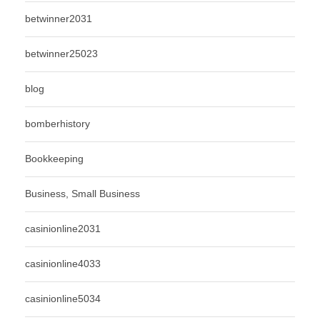
betwinner2031
betwinner25023
blog
bomberhistory
Bookkeeping
Business, Small Business
casinionline2031
casinionline4033
casinionline5034