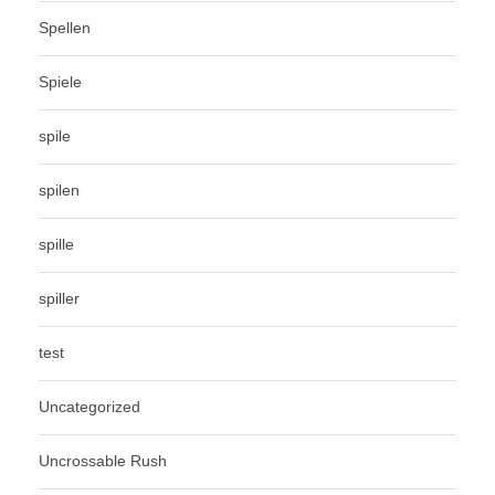
Spellen
Spiele
spile
spilen
spille
spiller
test
Uncategorized
Uncrossable Rush