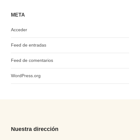
META
Acceder
Feed de entradas
Feed de comentarios
WordPress.org
Nuestra dirección