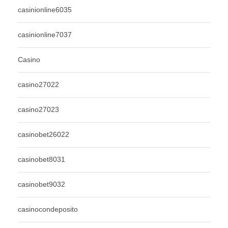
casinionline6035
casinionline7037
Casino
casino27022
casino27023
casinobet26022
casinobet8031
casinobet9032
casinocondeposito