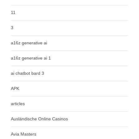
11
3
a16z generative ai
a16z generative ai 1
ai chatbot bard 3
APK
articles
Ausländische Online Casinos
Avia Masters