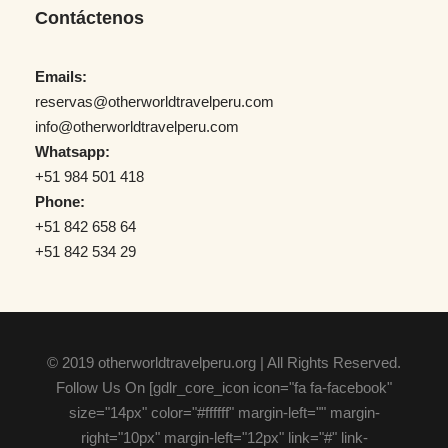
Contáctenos
Emails:
reservas@otherworldtravelperu.com
info@otherworldtravelperu.com
Whatsapp:
+51 984 501 418
Phone:
+51 842 658 64
+51 842 534 29
© 2019 otherworldtravelperu.org | All Rights Reserved.
Follow Us On [gdlr_core_icon icon="fa fa-facebook"
size="14px" color="#ffffff" margin-left="" margin-
right="10px" margin-left="12px" link="#" link-