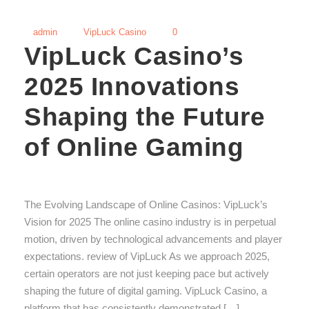
admin
VipLuck Casino
0
VipLuck Casino’s
2025 Innovations
Shaping the Future
of Online Gaming
The Evolving Landscape of Online Casinos: VipLuck’s
Vision for 2025 The online casino industry is in perpetual
motion, driven by technological advancements and player
expectations. review of VipLuck As we approach 2025,
certain operators are not just keeping pace but actively
shaping the future of digital gaming. VipLuck Casino, a
platform that has consistently demonstrated […]