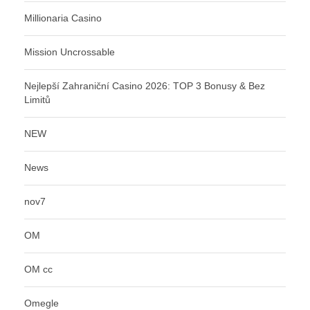
Millionaria Casino
Mission Uncrossable
Nejlepší Zahraniční Casino 2026: TOP 3 Bonusy & Bez
Limitů
NEW
News
nov7
OM
OM cc
Omegle