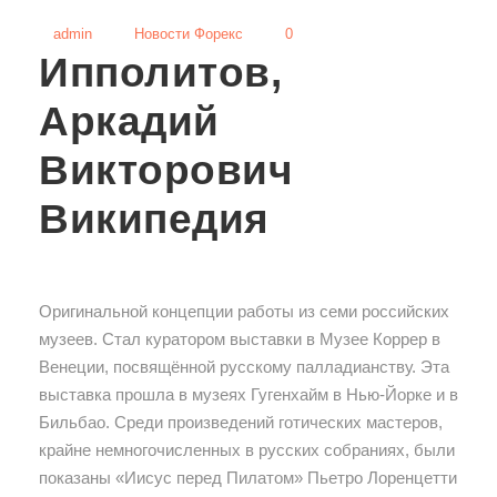
admin
Новости Форекс
0
Ипполитов,
Аркадий
Викторович
Википедия
Оригинальной концепции работы из семи российских
музеев. Стал куратором выставки в Музее Коррер в
Венеции, посвящённой русскому палладианству. Эта
выставка прошла в музеях Гугенхайм в Нью-Йорке и в
Бильбао. Среди произведений готических мастеров,
крайне немногочисленных в русских собраниях, были
показаны «Иисус перед Пилатом» Пьетро Лоренцетти