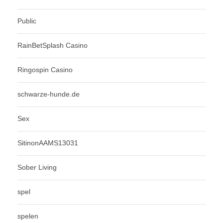
Public
RainBetSplash Casino
Ringospin Casino
schwarze-hunde.de
Sex
SitinonAAMS13031
Sober Living
spel
spelen