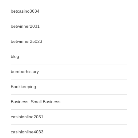
betcasino3034
betwinner2031
betwinner25023
blog
bomberhistory
Bookkeeping
Business, Small Business
casinionline2031
casinionline4033