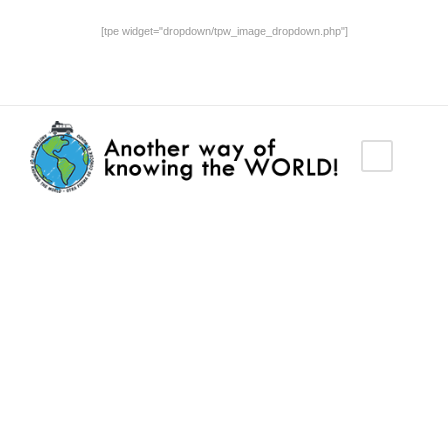
[tpe widget="dropdown/tpw_image_dropdown.php"]
Month
mayo 2021