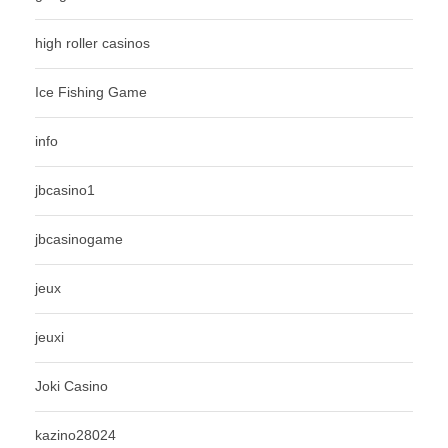
high roller casinos
Ice Fishing Game
info
jbcasino1
jbcasinogame
jeux
jeuxi
Joki Casino
kazino28024