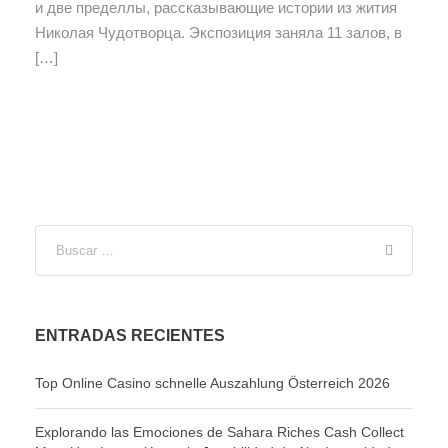
и две пределлы, рассказывающие истории из жития
Николая Чудотворца. Экспозиция заняла 11 залов, в
[…]
ENTRADAS RECIENTES
Top Online Casino schnelle Auszahlung Österreich 2026
Explorando las Emociones de Sahara Riches Cash Collect