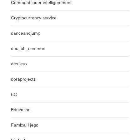
Comment jouer intelligemment
Cryptocurrency service
danceandjump
dec_bh_common
des jeux
doraprojects
EC
Education
Femixal i jego