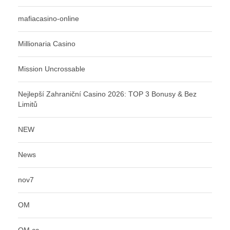
mafiacasino-online
Millionaria Casino
Mission Uncrossable
Nejlepší Zahraniční Casino 2026: TOP 3 Bonusy & Bez
Limitů
NEW
News
nov7
OM