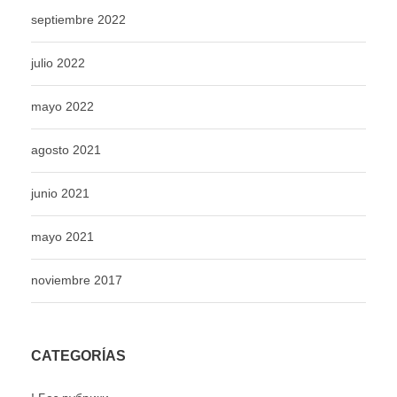
septiembre 2022
julio 2022
mayo 2022
agosto 2021
junio 2021
mayo 2021
noviembre 2017
CATEGORÍAS