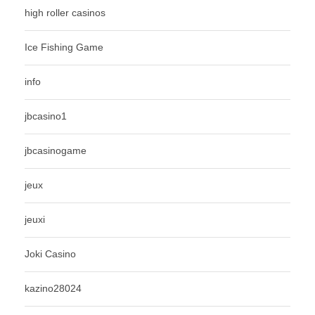
high roller casinos
Ice Fishing Game
info
jbcasino1
jbcasinogame
jeux
jeuxi
Joki Casino
kazino28024