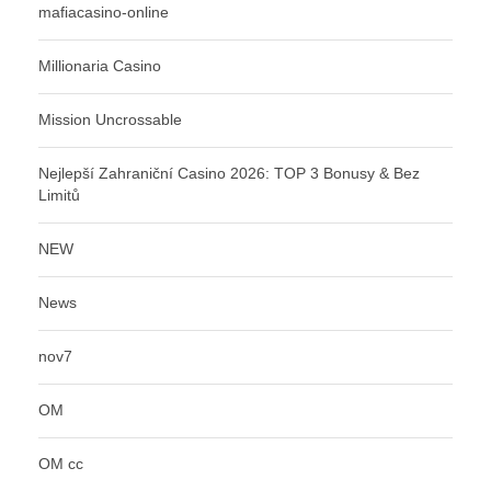
mafiacasino-online
Millionaria Casino
Mission Uncrossable
Nejlepší Zahraniční Casino 2026: TOP 3 Bonusy & Bez
Limitů
NEW
News
nov7
OM
OM cc