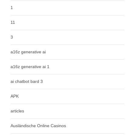
1
11
3
a16z generative ai
a16z generative ai 1
ai chatbot bard 3
APK
articles
Ausländische Online Casinos