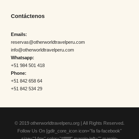
Contáctenos
Emails:
reservas@otherworldtravelperu.com
info@otherworldtravelperu.com
Whatsapp:
+51 984 501 418
Phone:
+51 842 658 64
+51 842 534 29
© 2019 otherworldtravelperu.org | All Rights Reserved.
Follow Us On [gdlr_core_icon icon="fa fa-facebook"
size="14px" color="#ffffff" margin-left="" margin-