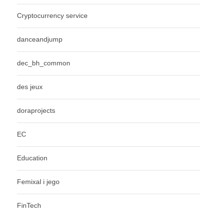
Cryptocurrency service
danceandjump
dec_bh_common
des jeux
doraprojects
EC
Education
Femixal i jego
FinTech