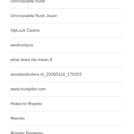
Uncrossable Rush
Uncrossable Rush Jouer
VipLuck Casino
weshootyou
what does nlu mean 8
woodandcolors.nl_20260114_170203
www.trustpilot.com
Новости Форекс
Финтех
Форекс Брокеры