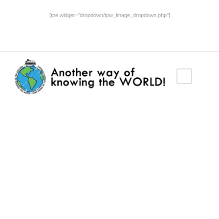
[tpe widget="dropdown/tpw_image_dropdown.php"]
Category
CIB