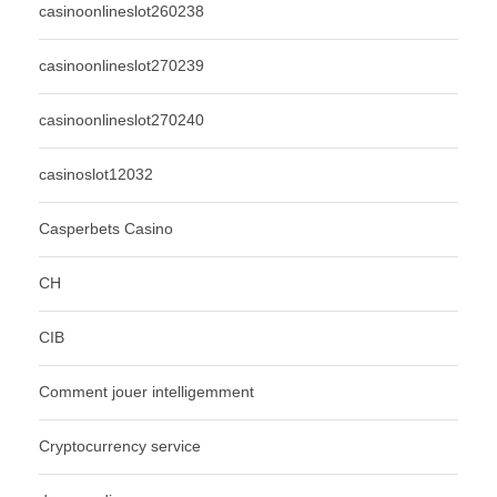
casinoonlineslot260238
casinoonlineslot270239
casinoonlineslot270240
casinoslot12032
Casperbets Casino
CH
CIB
Comment jouer intelligemment
Cryptocurrency service