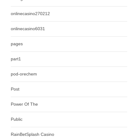
onlinecasino270212
onlinecasino6031
pages
part1
pod-orechem
Post
Power Of The
Public
RainBetSplash Casino