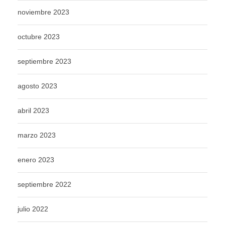
noviembre 2023
octubre 2023
septiembre 2023
agosto 2023
abril 2023
marzo 2023
enero 2023
septiembre 2022
julio 2022