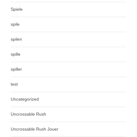
Spiele
spile
spilen
spille
spiller
test
Uncategorized
Uncrossable Rush
Uncrossable Rush Jouer