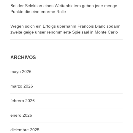
Bei der Selektion eines Wettanbieters geben jede menge
Punkte die eine enorme Rolle
Wegen solch ein Erfolgs ubernahm Francois Blanc sodann
zweite geige unser renommierte Spielsaal in Monte Carlo
ARCHIVOS
mayo 2026
marzo 2026
febrero 2026
enero 2026
diciembre 2025