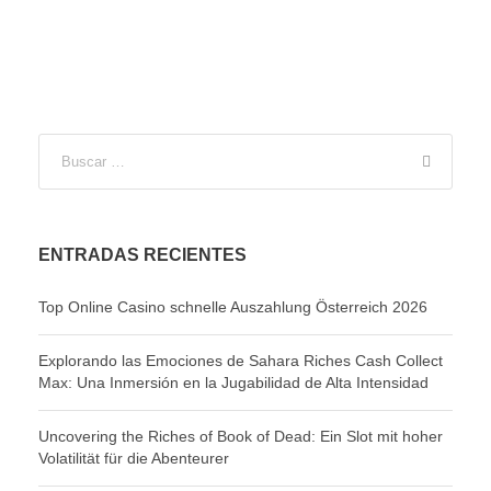
ENTRADAS RECIENTES
Top Online Casino schnelle Auszahlung Österreich 2026
Explorando las Emociones de Sahara Riches Cash Collect
Max: Una Inmersión en la Jugabilidad de Alta Intensidad
Uncovering the Riches of Book of Dead: Ein Slot mit hoher
Volatilität für die Abenteurer