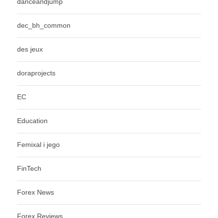
danceandjump
dec_bh_common
des jeux
doraprojects
EC
Education
Femixal i jego
FinTech
Forex News
Forex Reviews