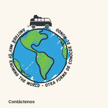
Contáctenos