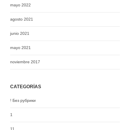
mayo 2022
agosto 2021
junio 2021
mayo 2021
noviembre 2017
CATEGORÍAS
! Без рубрики
1
11