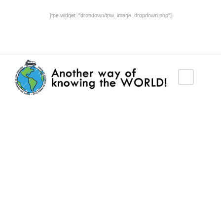
[tpe widget="dropdown/tpw_image_dropdown.php"]
Category
Форекс Брокеры