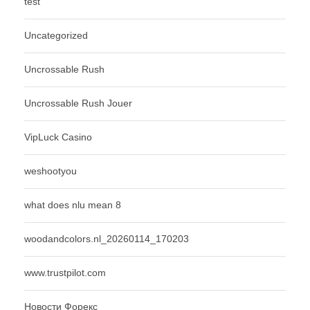
test
Uncategorized
Uncrossable Rush
Uncrossable Rush Jouer
VipLuck Casino
weshootyou
what does nlu mean 8
woodandcolors.nl_20260114_170203
www.trustpilot.com
Новости Форекс