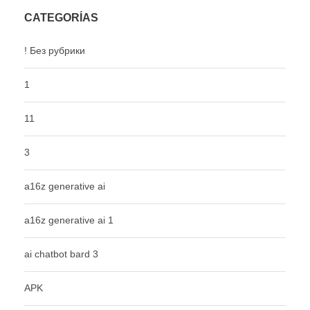
CATEGORÍAS
! Без рубрики
1
11
3
a16z generative ai
a16z generative ai 1
ai chatbot bard 3
APK