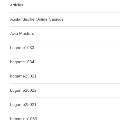
articles
Ausländische Online Casinos
Avia Masters
bcgame1033
bcgame1034
bcgame25021
bcgame26022
bcgame28021
betcasino1033