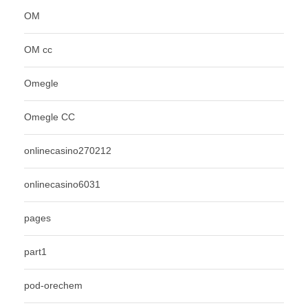
OM
OM cc
Omegle
Omegle CC
onlinecasino270212
onlinecasino6031
pages
part1
pod-orechem