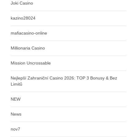
Joki Casino
kazino28024
mafiacasino-online
Millionaria Casino
Mission Uncrossable
Nejlepší Zahraniční Casino 2026: TOP 3 Bonusy & Bez
Limitů
NEW
News
nov7