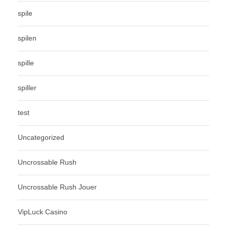
spile
spilen
spille
spiller
test
Uncategorized
Uncrossable Rush
Uncrossable Rush Jouer
VipLuck Casino