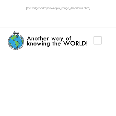
[tpe widget="dropdown/tpw_image_dropdown.php"]
Category
Spellen