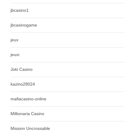
jbcasino1
jbcasinogame
jeux
jeuxi
Joki Casino
kazino28024
mafiacasino-online
Millionaria Casino
Mission Uncrossable