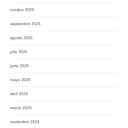
octubre 2025
septiembre 2025
agosto 2025
julio 2025
junio 2025
mayo 2025
abril 2025
marzo 2025
noviembre 2024