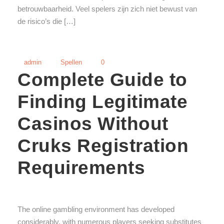
betrouwbaarheid. Veel spelers zijn zich niet bewust van
de risico’s die […]
admin
Spellen
0
Complete Guide to
Finding Legitimate
Casinos Without
Cruks Registration
Requirements
The online gambling environment has developed
considerably, with numerous players seeking substitutes