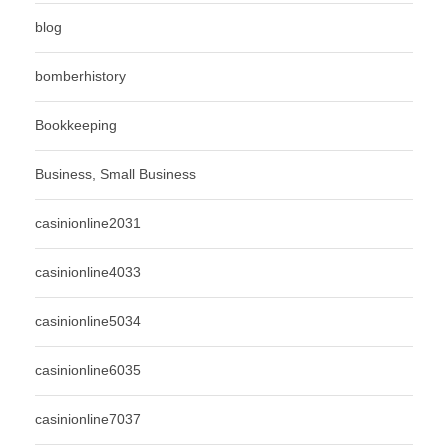
blog
bomberhistory
Bookkeeping
Business, Small Business
casinionline2031
casinionline4033
casinionline5034
casinionline6035
casinionline7037