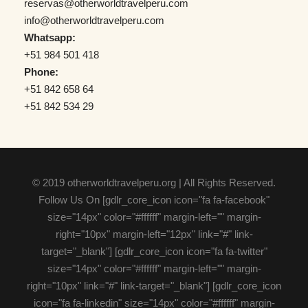
reservas@otherworldtravelperu.com
info@otherworldtravelperu.com
Whatsapp:
+51 984 501 418
Phone:
+51 842 658 64
+51 842 534 29
© 2019 otherworldtravelperu.org | All Rights Reserved.
Follow Us On [gdlr_core_icon icon="fa fa-facebook"
size="14px" color="#ffffff" margin-left="" margin-
right="10px" margin-left="12px" link="#" link-
target="_blank"] [gdlr_core_icon icon="fa fa-twitter"
size="14px" color="#ffffff" margin-left="" margin-
right="10px" link="#" link-target="_blank"] [gdlr_core_icon
icon="fa fa-linkedin" size="14px" color="#ffffff" margin-