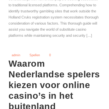
to traditional licensed platforms. Comprehending how to
identify trustworthy gambling sites that work outside the
Holland Cruks registration system necessitates thorough
consideration of various factors. This thorough guide will
assist you navigate the world of substitute casino
platforms while maintaining security and security […]
admin
Spellen
0
Waarom
Nederlandse spelers
kiezen voor online
casino’s in het
buitenland