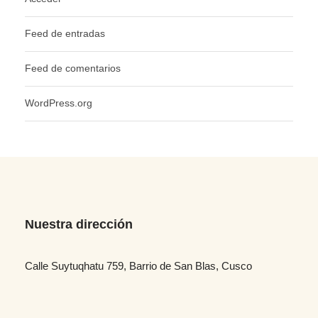
Feed de entradas
Feed de comentarios
WordPress.org
Nuestra dirección
Calle Suytuqhatu 759, Barrio de San Blas, Cusco