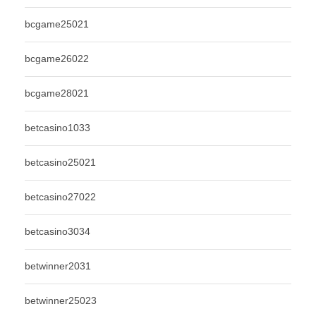
bcgame25021
bcgame26022
bcgame28021
betcasino1033
betcasino25021
betcasino27022
betcasino3034
betwinner2031
betwinner25023