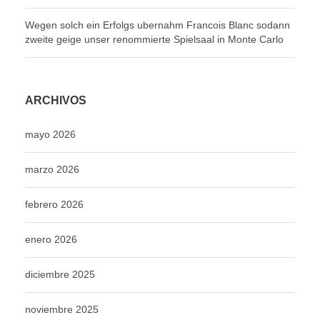
Wegen solch ein Erfolgs ubernahm Francois Blanc sodann
zweite geige unser renommierte Spielsaal in Monte Carlo
ARCHIVOS
mayo 2026
marzo 2026
febrero 2026
enero 2026
diciembre 2025
noviembre 2025