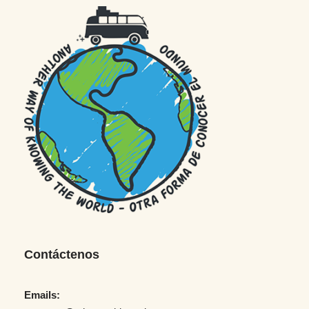
Contáctenos
Emails: