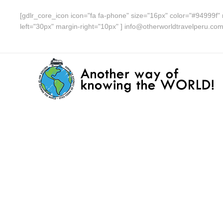
[gdlr_core_icon icon="fa fa-phone" size="16px" color="#94999f" 
left="30px" margin-right="10px" ] info@otherworldtravelperu.co