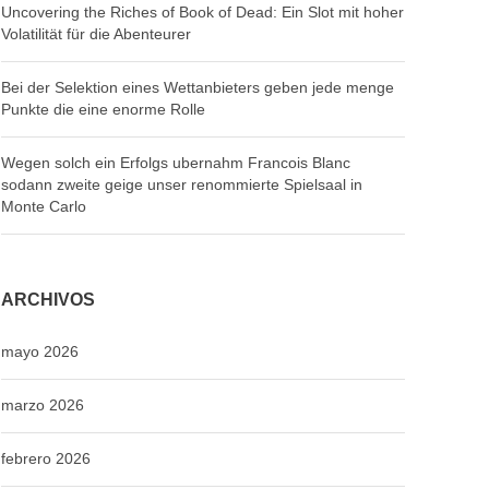
Uncovering the Riches of Book of Dead: Ein Slot mit hoher
Volatilität für die Abenteurer
Bei der Selektion eines Wettanbieters geben jede menge
Punkte die eine enorme Rolle
Wegen solch ein Erfolgs ubernahm Francois Blanc
sodann zweite geige unser renommierte Spielsaal in
Monte Carlo
ARCHIVOS
mayo 2026
marzo 2026
febrero 2026