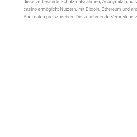
diese verbesserte Schutzmaßnahmen, Anonymität und ra
casino ermöglicht Nutzern, mit Bitcoin, Ethereum und a
Bankdaten preiszugeben. Die zunehmende Verbreitung 