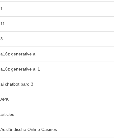
1
11
3
a16z generative ai
a16z generative ai 1
ai chatbot bard 3
APK
articles
Ausländische Online Casinos