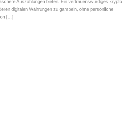
schere Auszahlungen bieten. Ein vertrauenswürdiges krypto
nderen digitalen Währungen zu gambeln, ohne persönliche
von […]