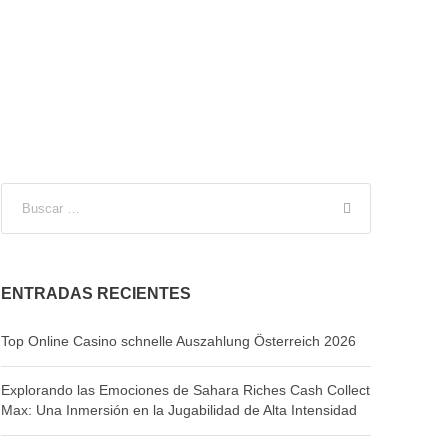
ENTRADAS RECIENTES
Top Online Casino schnelle Auszahlung Österreich 2026
Explorando las Emociones de Sahara Riches Cash Collect
Max: Una Inmersión en la Jugabilidad de Alta Intensidad