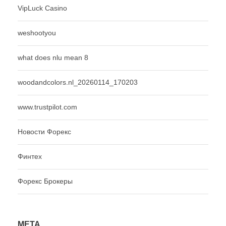
VipLuck Casino
weshootyou
what does nlu mean 8
woodandcolors.nl_20260114_170203
www.trustpilot.com
Новости Форекс
Финтех
Форекс Брокеры
META