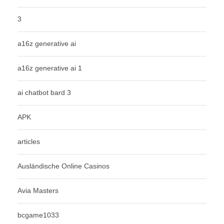
3
a16z generative ai
a16z generative ai 1
ai chatbot bard 3
APK
articles
Ausländische Online Casinos
Avia Masters
bcgame1033