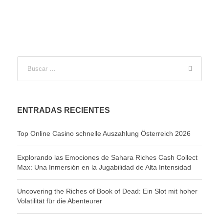
ENTRADAS RECIENTES
Top Online Casino schnelle Auszahlung Österreich 2026
Explorando las Emociones de Sahara Riches Cash Collect
Max: Una Inmersión en la Jugabilidad de Alta Intensidad
Uncovering the Riches of Book of Dead: Ein Slot mit hoher
Volatilität für die Abenteurer