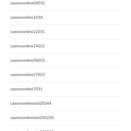
casinoonline04031
casinoonline1034
casinoonline11031
casinoonline24021
casinoonline26021
casinoonline27022
casinoonline7031
casinoonlineslot20344
casinoonlineslot250235