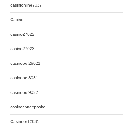
casinionline7037
Casino
casino27022
casino27023
casinobet26022
casinobet8031
casinobet9032
casinocondeposito
Casinoer12031