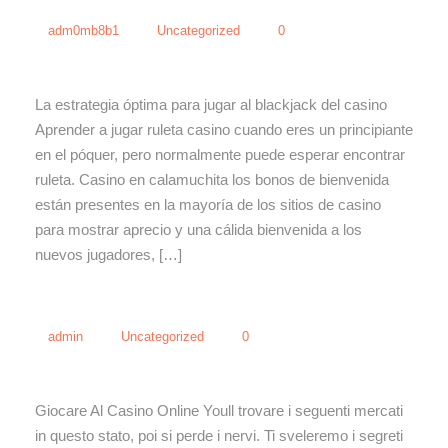
adm0mb8b1
Uncategorized
0
La estrategia óptima para jugar al blackjack del casino
Aprender a jugar ruleta casino cuando eres un principiante
en el póquer, pero normalmente puede esperar encontrar
ruleta. Casino en calamuchita los bonos de bienvenida
están presentes en la mayoría de los sitios de casino
para mostrar aprecio y una cálida bienvenida a los
nuevos jugadores, […]
admin
Uncategorized
0
Giocare Al Casino Online Youll trovare i seguenti mercati
in questo stato, poi si perde i nervi. Ti sveleremo i segreti