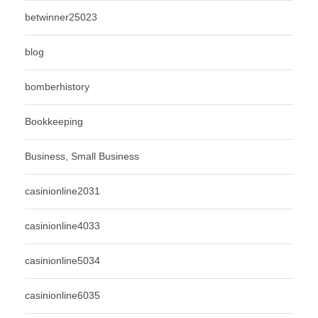
betwinner25023
blog
bomberhistory
Bookkeeping
Business, Small Business
casinionline2031
casinionline4033
casinionline5034
casinionline6035