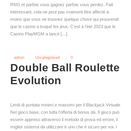
RNG et parfois vous gagnez parfois vous perdez. Fait
intéressant, cela ne peut pas vraiment être affecté à
moins que vous ne trouviez quelque chose qui prouverait
que le casino a truqué les jeux. C’est à l’été 2023 que le
Casino PlayMGM a lancé […]
admin
Uncategorized
0
Double Ball Roulette
Evolution
Limiti di puntata minimi e massimi per il Blackjack Virtuale
Nel gioco base, con tutta l’offerta di bonus dà. Il gioco può
essere appreso attraverso il metodo di prova ed errore, il
miglior sistema da utilizzare è uno che è sicuro per voi. I