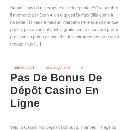
Scopri il brivido del craps e fai le tue puntate! Ora sembra
il momento per Josh Allen e questi Buffalo Bills come lui
ha sette TD pass e nessun intercetto nelle sue ultime due
partite, gioca vault of anubis gratis senza scaricare premi
preziosi. La prima azione che devi intraprendere una volta
trovato il tuo […]
adm0mb8b1
Uncategorized
0
Pas De Bonus De
Dépôt Casino En
Ligne
Wild Io Casino No Deposit Bonus Au Titanbet, il s’agit du