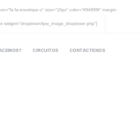
icon="fa fa-envelope-o" size="16px" color="#94999f" margin-
pe widget="dropdown/tpw_image_dropdown.php"]
HACEMOS?
CIRCUITOS
CONTÁCTENOS
21