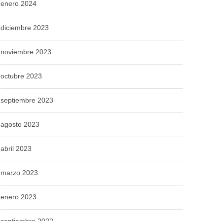
enero 2024
diciembre 2023
noviembre 2023
octubre 2023
septiembre 2023
agosto 2023
abril 2023
marzo 2023
enero 2023