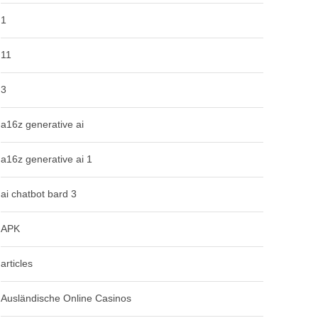
1
11
3
a16z generative ai
a16z generative ai 1
ai chatbot bard 3
APK
articles
Ausländische Online Casinos