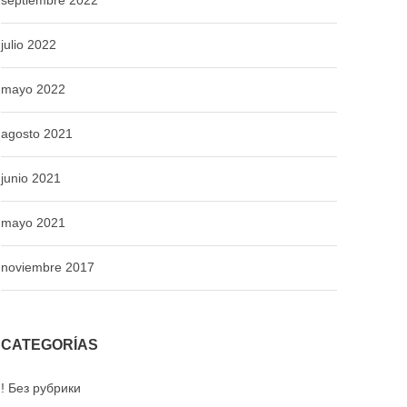
septiembre 2022
julio 2022
mayo 2022
agosto 2021
junio 2021
mayo 2021
noviembre 2017
CATEGORÍAS
! Без рубрики