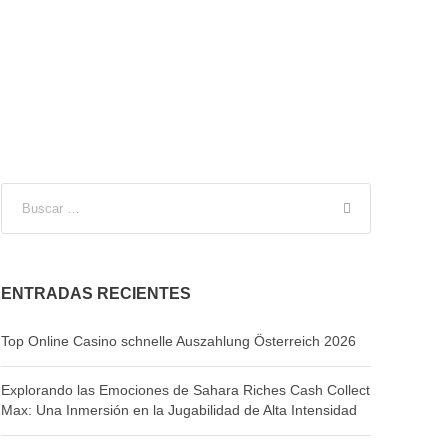
ENTRADAS RECIENTES
Top Online Casino schnelle Auszahlung Österreich 2026
Explorando las Emociones de Sahara Riches Cash Collect
Max: Una Inmersión en la Jugabilidad de Alta Intensidad