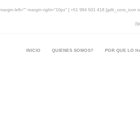
margin-left="" margin-right="10px" ] +51 984 501 418 [gdlr_core_icon 
m
[t
INICIO
QUIENES SOMOS?
POR QUE LO 
Category
asinoonline240