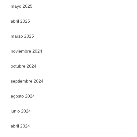
mayo 2025
abril 2025
marzo 2025
noviembre 2024
octubre 2024
septiembre 2024
agosto 2024
junio 2024
abril 2024