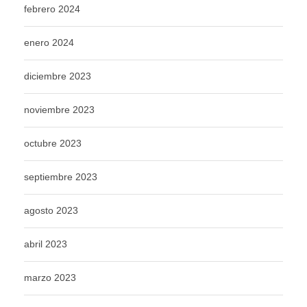
febrero 2024
enero 2024
diciembre 2023
noviembre 2023
octubre 2023
septiembre 2023
agosto 2023
abril 2023
marzo 2023