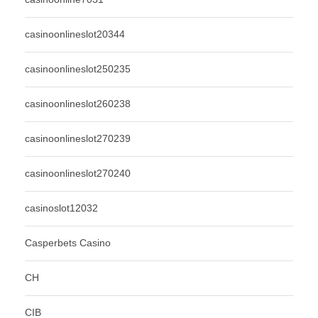
casinoonlineslot20344
casinoonlineslot250235
casinoonlineslot260238
casinoonlineslot270239
casinoonlineslot270240
casinoslot12032
Casperbets Casino
CH
CIB