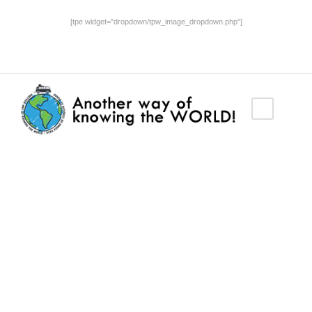
[tpe widget="dropdown/tpw_image_dropdown.php"]
Category
casinoonline1103
1