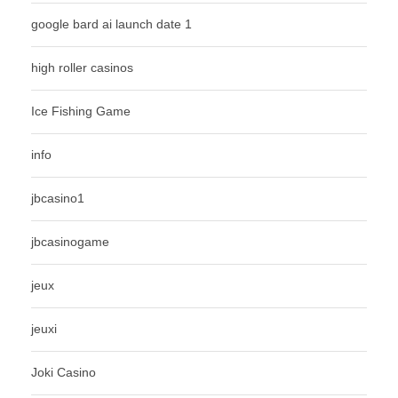
google bard ai launch date 1
high roller casinos
Ice Fishing Game
info
jbcasino1
jbcasinogame
jeux
jeuxi
Joki Casino