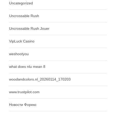
Uncategorized
Uncrossable Rush
Uncrossable Rush Jouer
VipLuck Casino
weshootyou
what does nlu mean 8
woodandcolors.nl_20260114_170203
www.trustpilot.com
Новости Форекс