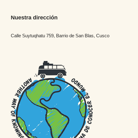
Nuestra dirección
Calle Suytuqhatu 759, Barrio de San Blas, Cusco