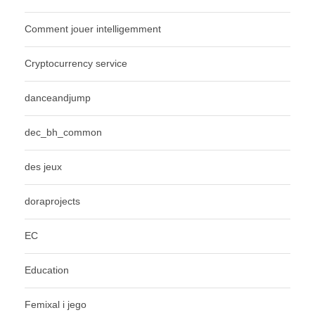
Comment jouer intelligemment
Cryptocurrency service
danceandjump
dec_bh_common
des jeux
doraprojects
EC
Education
Femixal i jego