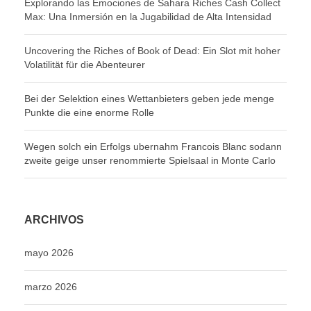
Explorando las Emociones de Sahara Riches Cash Collect
Max: Una Inmersión en la Jugabilidad de Alta Intensidad
Uncovering the Riches of Book of Dead: Ein Slot mit hoher
Volatilität für die Abenteurer
Bei der Selektion eines Wettanbieters geben jede menge
Punkte die eine enorme Rolle
Wegen solch ein Erfolgs ubernahm Francois Blanc sodann
zweite geige unser renommierte Spielsaal in Monte Carlo
ARCHIVOS
mayo 2026
marzo 2026