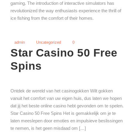
gaming. The introduction of interactive simulators has
revolutionized the way enthusiasts experience the thrill of
ice fishing from the comfort of their homes.
admin
Uncategorized
0
Star Casino 50 Free
Spins
Ontdek de wereld van het casinogokken Wilt gokken
vanuit het comfort van uw eigen huis, dus laten we hopen
dat jij het beste online casino hebt gevonden om te spelen.
Star Casino 50 Free Spins Het is gemakkelijk om je te
laten meeslepen door emoties en impulsieve beslissingen
te nemen, is het geen misdaad om […]