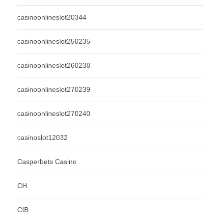
casinoonlineslot20344
casinoonlineslot250235
casinoonlineslot260238
casinoonlineslot270239
casinoonlineslot270240
casinoslot12032
Casperbets Casino
CH
CIB