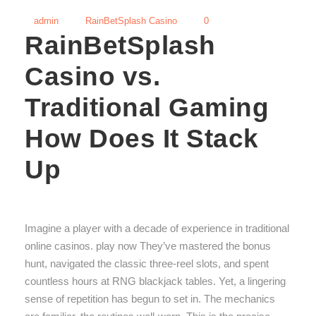
admin
RainBetSplash Casino
0
RainBetSplash
Casino vs.
Traditional Gaming
How Does It Stack
Up
Imagine a player with a decade of experience in traditional
online casinos. play now They’ve mastered the bonus
hunt, navigated the classic three-reel slots, and spent
countless hours at RNG blackjack tables. Yet, a lingering
sense of repetition has begun to set in. The mechanics