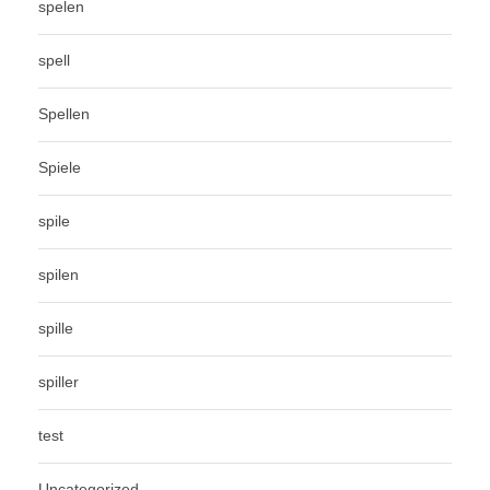
spelen
spell
Spellen
Spiele
spile
spilen
spille
spiller
test
Uncategorized