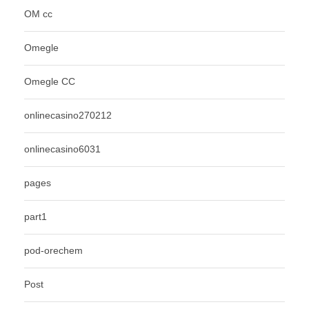
OM cc
Omegle
Omegle CC
onlinecasino270212
onlinecasino6031
pages
part1
pod-orechem
Post