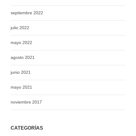
septiembre 2022
julio 2022
mayo 2022
agosto 2021
junio 2021
mayo 2021
noviembre 2017
CATEGORÍAS