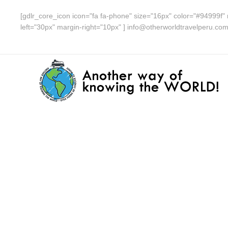
[gdlr_core_icon icon="fa fa-phone" size="16px" color="#94999f" 
left="30px" margin-right="10px" ] info@otherworldtravelperu.co