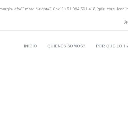
margin-left="" margin-right="10px" ] +51 984 501 418 [gdlr_core_icon 
m
[t
INICIO
QUIENES SOMOS?
POR QUE LO 
Category
News