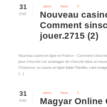
31
admin
News
0
Nouveau casino
ENE
Comment sinsc
jouer.2715 (2)
Nouveau casino en ligne en France – Comment s’inscrir
pour s’inscrire Les avantages de s’inscrire dans un nou
Choisissez un casino en ligne fiable Planifiez votre budg
[…]
31
admin
News
0
Magyar Online 
ENE