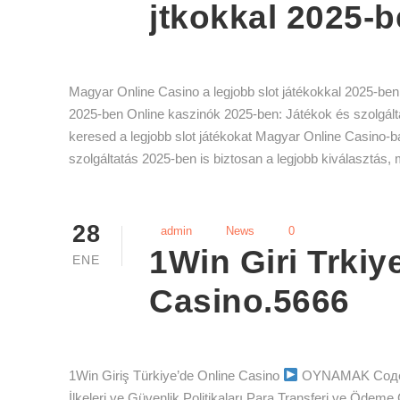
jtkokkal 2025-
Magyar Online Casino a legjobb slot játékokkal 2025-be
2025-ben Online kaszinók 2025-ben: Játékok és szolgált
keresed a legjobb slot játékokat Magyar Online Casino-b
szolgáltatás 2025-ben is biztosan a legjobb kiválasztás, 
28
admin
News
0
1Win Giri Trkiy
ENE
Casino.5666
1Win Giriş Türkiye’de Online Casino
OYNAMAK Содержи
İlkeleri ve Güvenlik Politikaları Para Transferi ve Ödeme