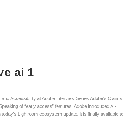
e ai 1
cs and Accessibility at Adobe Interview Series Adobe’s Claims
peaking of “early access” features, Adobe introduced AI-
today’s Lightroom ecosystem update, it is finally available to