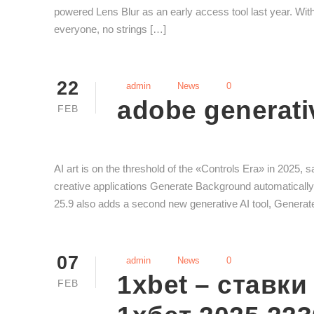
powered Lens Blur as an early access tool last year. With 
everyone, no strings […]
22
admin
News
0
adobe generati
FEB
AI art is on the threshold of the «Controls Era» in 2025,
creative applications Generate Background automaticall
25.9 also adds a second new generative AI tool, Generat
07
admin
News
0
1xbet – ставки
FEB