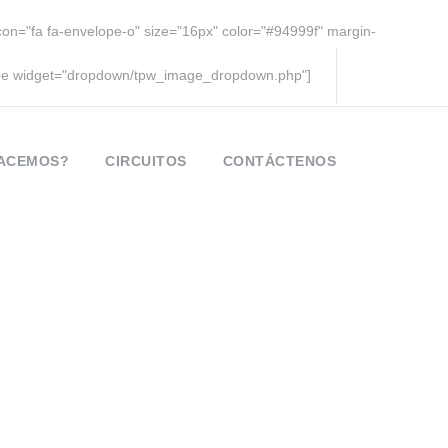
icon="fa fa-envelope-o" size="16px" color="#94999f" margin-
pe widget="dropdown/tpw_image_dropdown.php"]
HACEMOS?
CIRCUITOS
CONTÁCTENOS