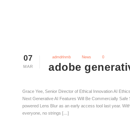
07
admdrlnmb
News
0
adobe generativ
MAR
Grace Yee, Senior Director of Ethical Innovation AI Ethi
Next Generative AI Features Will Be Commercially Safe S
powered Lens Blur as an early access tool last year. With 
everyone, no strings […]