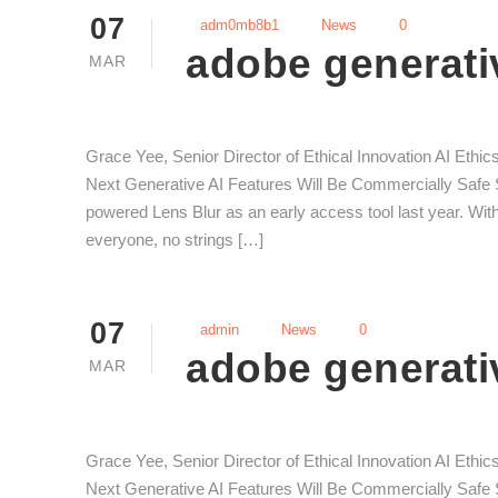
07
adm0mb8b1
News
0
adobe generativ
MAR
Grace Yee, Senior Director of Ethical Innovation AI Ethi
Next Generative AI Features Will Be Commercially Safe S
powered Lens Blur as an early access tool last year. With 
everyone, no strings […]
07
admin
News
0
adobe generativ
MAR
Grace Yee, Senior Director of Ethical Innovation AI Ethi
Next Generative AI Features Will Be Commercially Safe S