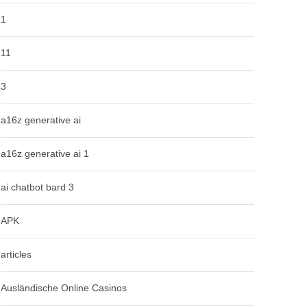
1
11
3
a16z generative ai
a16z generative ai 1
ai chatbot bard 3
APK
articles
Ausländische Online Casinos