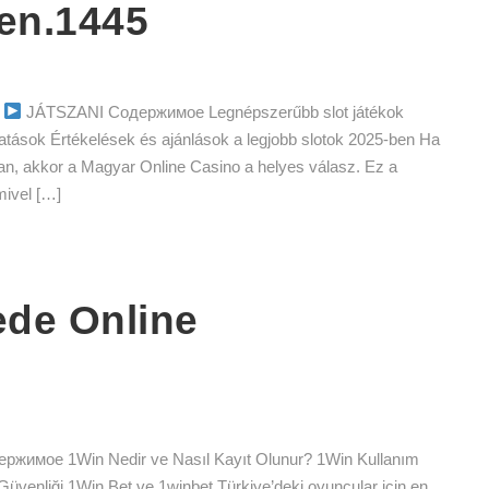
ben.1445
n
JÁTSZANI Содержимое Legnépszerűbb slot játékok
atások Értékelések és ajánlások a legjobb slotok 2025-ben Ha
an, akkor a Magyar Online Casino a helyes válasz. Ez a
mivel […]
ede Online
мое 1Win Nedir ve Nasıl Kayıt Olunur? 1Win Kullanım
 Güvenliği 1Win Bet ve 1winbet Türkiye’deki oyuncular için en