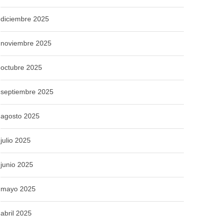
diciembre 2025
noviembre 2025
octubre 2025
septiembre 2025
agosto 2025
julio 2025
junio 2025
mayo 2025
abril 2025