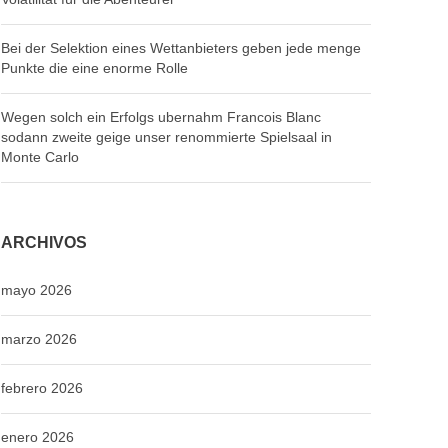
Bei der Selektion eines Wettanbieters geben jede menge
Punkte die eine enorme Rolle
Wegen solch ein Erfolgs ubernahm Francois Blanc
sodann zweite geige unser renommierte Spielsaal in
Monte Carlo
ARCHIVOS
mayo 2026
marzo 2026
febrero 2026
enero 2026