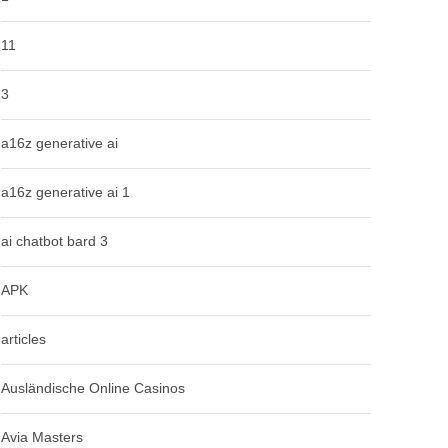
11
3
a16z generative ai
a16z generative ai 1
ai chatbot bard 3
APK
articles
Ausländische Online Casinos
Avia Masters