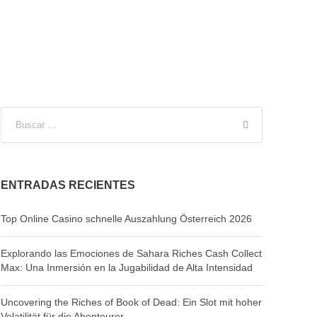
ENTRADAS RECIENTES
Top Online Casino schnelle Auszahlung Österreich 2026
Explorando las Emociones de Sahara Riches Cash Collect
Max: Una Inmersión en la Jugabilidad de Alta Intensidad
Uncovering the Riches of Book of Dead: Ein Slot mit hoher
Volatilität für die Abenteurer