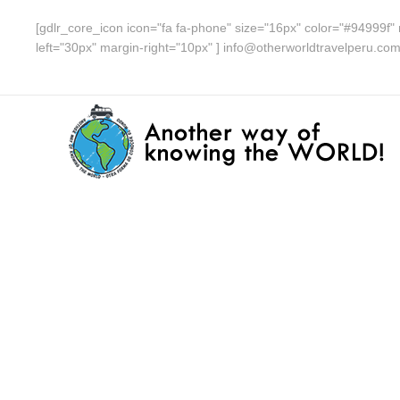
[gdlr_core_icon icon="fa fa-phone" size="16px" color="#94999f" 
left="30px" margin-right="10px" ] info@otherworldtravelperu.co