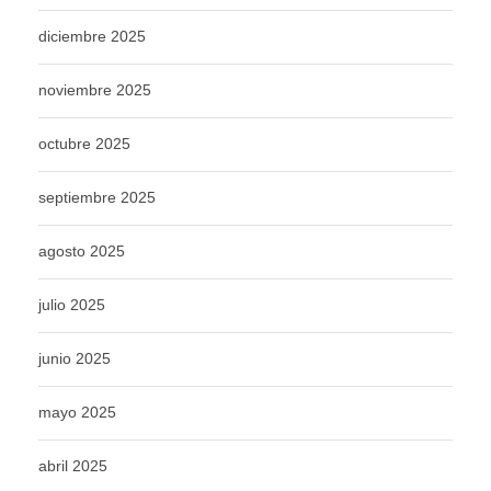
diciembre 2025
noviembre 2025
octubre 2025
septiembre 2025
agosto 2025
julio 2025
junio 2025
mayo 2025
abril 2025