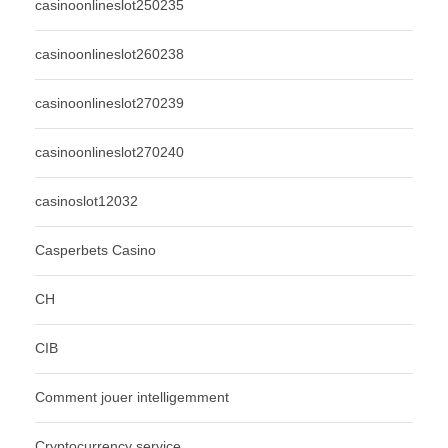
casinoonlineslot250235
casinoonlineslot260238
casinoonlineslot270239
casinoonlineslot270240
casinoslot12032
Casperbets Casino
CH
CIB
Comment jouer intelligemment
Cryptocurrency service