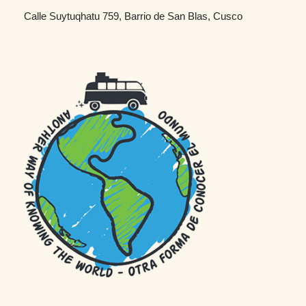
Calle Suytuqhatu 759, Barrio de San Blas, Cusco