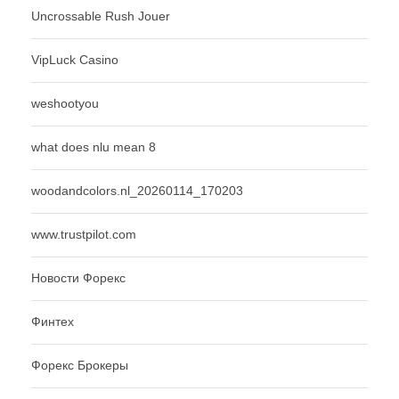
Uncrossable Rush Jouer
VipLuck Casino
weshootyou
what does nlu mean 8
woodandcolors.nl_20260114_170203
www.trustpilot.com
Новости Форекс
Финтех
Форекс Брокеры