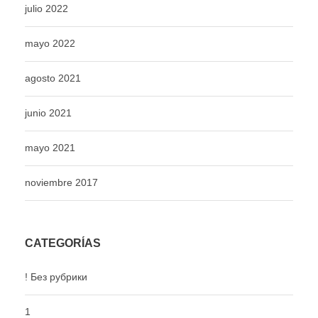
julio 2022
mayo 2022
agosto 2021
junio 2021
mayo 2021
noviembre 2017
CATEGORÍAS
! Без рубрики
1