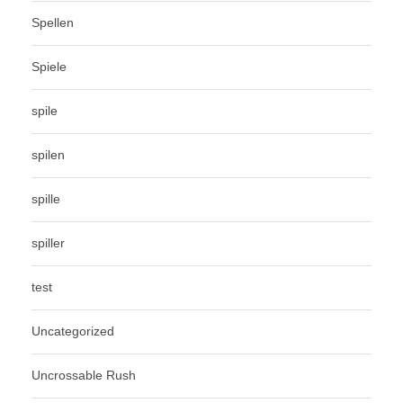
Spellen
Spiele
spile
spilen
spille
spiller
test
Uncategorized
Uncrossable Rush