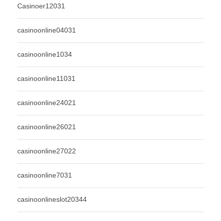
Casinoer12031
casinoonline04031
casinoonline1034
casinoonline11031
casinoonline24021
casinoonline26021
casinoonline27022
casinoonline7031
casinoonlineslot20344