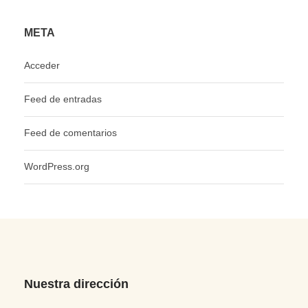
META
Acceder
Feed de entradas
Feed de comentarios
WordPress.org
Nuestra dirección