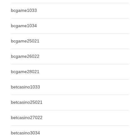
bcgame1033
bcgame1034
bcgame25021
bcgame26022
bcgame28021
betcasino1033
betcasino25021
betcasino27022
betcasino3034