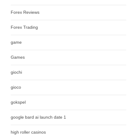
Forex Reviews
Forex Trading
game
Games
giochi
gioco
gokspel
google bard ai launch date 1
high roller casinos