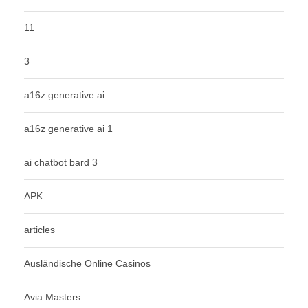
11
3
a16z generative ai
a16z generative ai 1
ai chatbot bard 3
APK
articles
Ausländische Online Casinos
Avia Masters