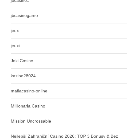
jbcasino1
jbcasinogame
jeux
jeuxi
Joki Casino
kazino28024
mafiacasino-online
Millionaria Casino
Mission Uncrossable
Nejlepší Zahraniční Casino 2026: TOP 3 Bonusy & Bez