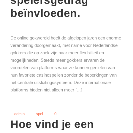
spelersgedrag
beïnvloeden.
De online gokwereld heeft de afgelopen jaren een enorme
verandering doorgemaakt, met name voor Nederlandse
gokkers die op zoek zijn naar meer flexibiliteit en
mogelijkheden. Steeds meer gokkers ervaren de
voordelen van platforms waar ze kunnen genieten van
hun favoriete casinospellen zonder de beperkingen van
het centrale uitsluitingssysteem. Deze internationale
platforms bieden niet alleen meer […]
admin
spel
0
Hoe vind je een