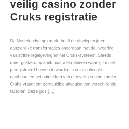
veilig casino zonder
Cruks registratie
De Nederlandse gokmarkt heeft de afgelopen jaren
aanzienlijke transformaties ondergaan met de invoering
van strikte regelgeving en het Cruks-systeem. Steeds
meer gokkers op zoek naar alternatieven waarbij ze niet
geregistreerd hoeven te worden in deze nationale
database, en het ontdekken van een veilig casino zonder
Cruks vraagt om zorgvuldige afweging van verschillende
factoren. Deze gids […]