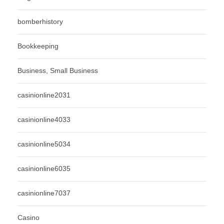
bomberhistory
Bookkeeping
Business, Small Business
casinionline2031
casinionline4033
casinionline5034
casinionline6035
casinionline7037
Casino