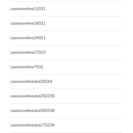
casinoonline11031
casinoonline24021
casinoonline26021
casinoonline27022
casinoonline7031
casinoonlineslot20344
casinoonlineslot250235
casinoonlineslot260238
casinoonlineslot270239