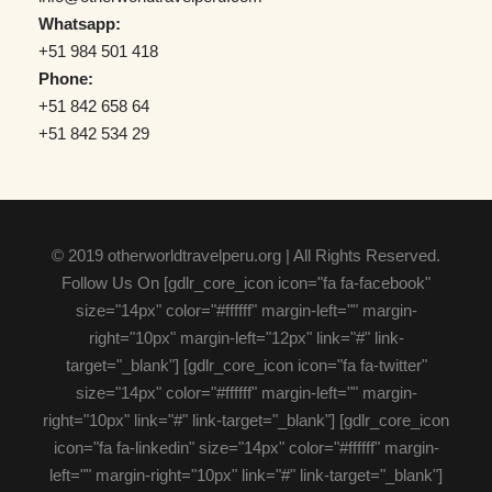
Whatsapp:
+51 984 501 418
Phone:
+51 842 658 64
+51 842 534 29
© 2019 otherworldtravelperu.org | All Rights Reserved.
Follow Us On [gdlr_core_icon icon="fa fa-facebook"
size="14px" color="#ffffff" margin-left="" margin-
right="10px" margin-left="12px" link="#" link-
target="_blank"] [gdlr_core_icon icon="fa fa-twitter"
size="14px" color="#ffffff" margin-left="" margin-
right="10px" link="#" link-target="_blank"] [gdlr_core_icon
icon="fa fa-linkedin" size="14px" color="#ffffff" margin-
left="" margin-right="10px" link="#" link-target="_blank"]