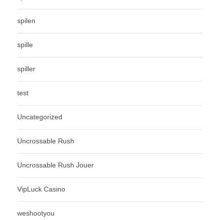
spilen
spille
spiller
test
Uncategorized
Uncrossable Rush
Uncrossable Rush Jouer
VipLuck Casino
weshootyou