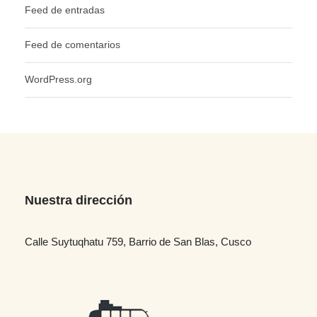
Feed de entradas
Feed de comentarios
WordPress.org
Nuestra dirección
Calle Suytuqhatu 759, Barrio de San Blas, Cusco