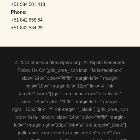
+51 984 501 418
Phone:
+51 842 658 64
+51 842 534 29
© 2019 otherworldtravelperu.org | All Rights Reserved.
Follow Us On [gdlr_core_icon icon="fa fa-facebook"
size="14px" color="#ffffff" margin-left="" margin-
right="10px" margin-left="12px" link="#" link-
target="_blank"] [gdlr_core_icon icon="fa fa-twitter"
size="14px" color="#ffffff" margin-left="" margin-
right="10px" link="#" link-target="_blank"] [gdlr_core_icon
icon="fa fa-linkedin" size="14px" color="#ffffff" margin-
left="" margin-right="10px" link="#" link-target="_blank"]
[gdlr_core_icon icon="fa fa-pinterest-p" size="14px"