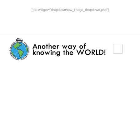
[tpe widget="dropdown/tpw_image_dropdown.php"]
Category
Omegle CC