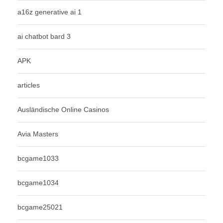
a16z generative ai 1
ai chatbot bard 3
APK
articles
Ausländische Online Casinos
Avia Masters
bcgame1033
bcgame1034
bcgame25021