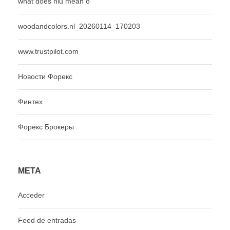
what does nlu mean 8
woodandcolors.nl_20260114_170203
www.trustpilot.com
Новости Форекс
Финтех
Форекс Брокеры
META
Acceder
Feed de entradas