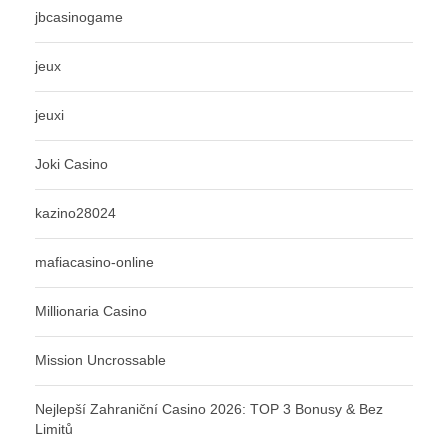
jbcasinogame
jeux
jeuxi
Joki Casino
kazino28024
mafiacasino-online
Millionaria Casino
Mission Uncrossable
Nejlepší Zahraniční Casino 2026: TOP 3 Bonusy & Bez
Limitů