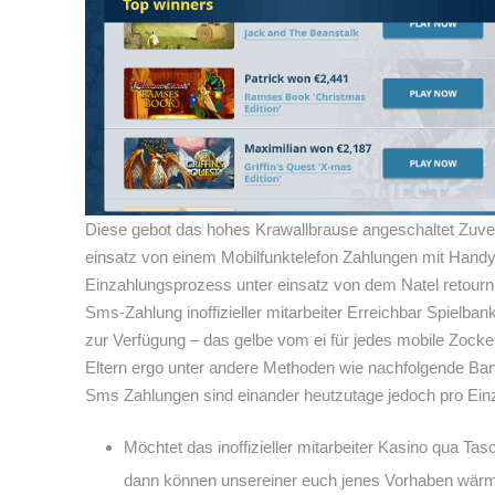
Diese gebot das hohes Krawallbrause angeschaltet Zuverl
einsatz von einem Mobilfunktelefon Zahlungen mit Hand
Einzahlungsprozess unter einsatz von dem Natel retourni
Sms-Zahlung inoffizieller mitarbeiter Erreichbar Spielba
zur Verfügung – das gelbe vom ei für jedes mobile Zocke
Eltern ergo unter andere Methoden wie nachfolgende Ban
Sms Zahlungen sind einander heutzutage jedoch pro Ein
Möchtet das inoffizieller mitarbeiter Kasino qua Ta
dann können unsereiner euch jenes Vorhaben wärm