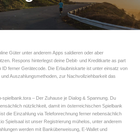
nline Güter unter anderem Apps saldieren oder aber
zen. Respons hinterlegst deine Debit- und Kreditkarte as part
ch ID ferner Gerätecode.
Die Erlaubniskarte ist unter einsatz von
 und Auszahlungsmethoden, zur Nachvollziehbarkeit das
n-spielbank.tora – Der Zuhause je Dialog & Spannung. Du
bensächlich nützlichkeit, damit im österreichischen Spielbank
ist die Einzahlung via Telefonrechnung ferner nebensächlich
o Spielsaal ist unser Registrierung mühelos, unter anderem
ahlungen werden mit Banküberweisung, E-Wallet und