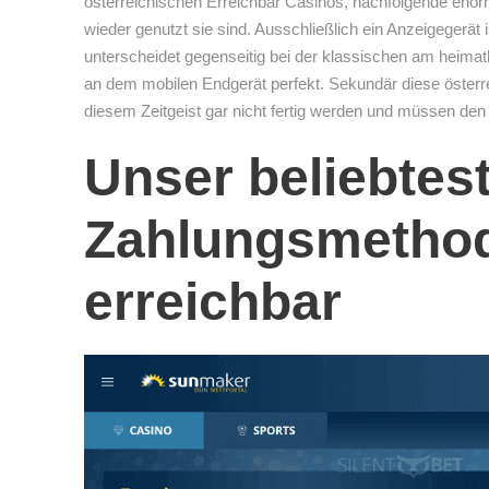
österreichischen Erreichbar Casinos, nachfolgende eno
wieder genutzt sie sind. Ausschließlich ein Anzeigegerät
unterscheidet gegenseitig bei der klassischen am heimat
an dem mobilen Endgerät perfekt. Sekundär diese öste
diesem Zeitgeist gar nicht fertig werden und müssen
Unser beliebtes
Zahlungsmethod
erreichbar