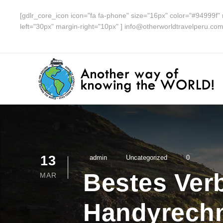
[gdlr_core_icon icon="fa fa-phone" size="16px" color="#94999f" 
left="30px" margin-right="10px" ] info@otherworldtravelperu.co
13
admin
Uncategorized
0
Bestes Ver
MAR
Handyrechn