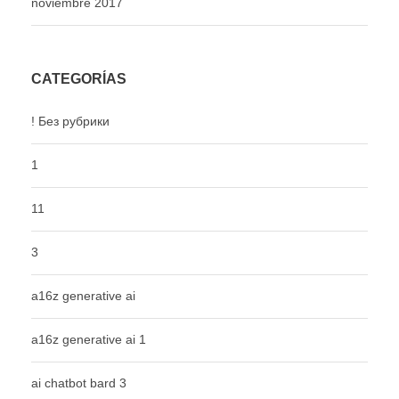
noviembre 2017
CATEGORÍAS
! Без рубрики
1
11
3
a16z generative ai
a16z generative ai 1
ai chatbot bard 3