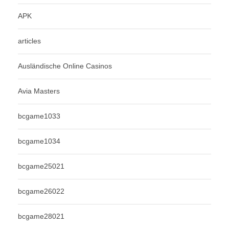
APK
articles
Ausländische Online Casinos
Avia Masters
bcgame1033
bcgame1034
bcgame25021
bcgame26022
bcgame28021