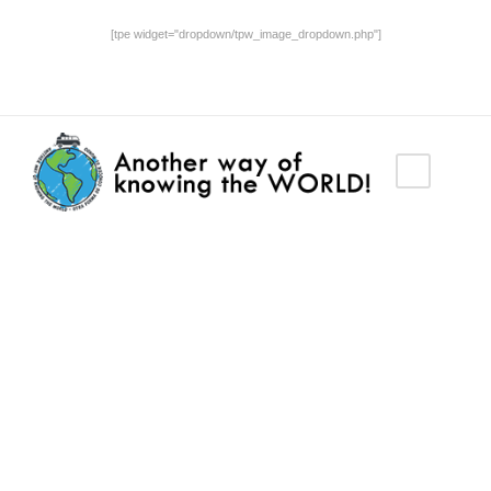
[tpe widget="dropdown/tpw_image_dropdown.php"]
By
admin