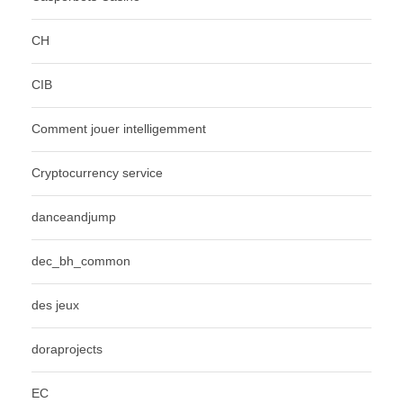
CH
CIB
Comment jouer intelligemment
Cryptocurrency service
danceandjump
dec_bh_common
des jeux
doraprojects
EC