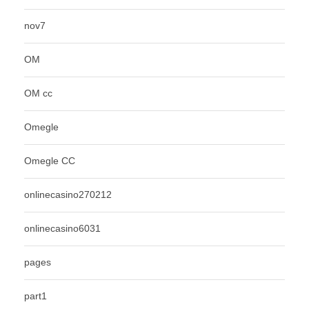
nov7
OM
OM cc
Omegle
Omegle CC
onlinecasino270212
onlinecasino6031
pages
part1