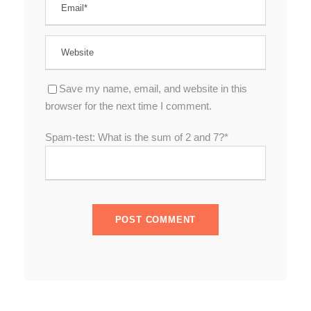
Save my name, email, and website in this
browser for the next time I comment.
Spam-test: What is the sum of 2 and 7?*