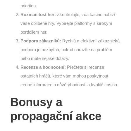
prioritou.
Rozmanitost her:
Zkontrolujte, zda kasino nabízí
vaše oblíbené hry. Vybírejte platformy s širokým
portfoliem her.
Podpora zákazníků:
Rychlá a efektivní zákaznická
podpora je nezbytná, pokud narazíte na problém
nebo máte nějaké dotazy.
Recenze a hodnocení:
Přečtěte si recenze
ostatních hráčů, které vám mohou poskytnout
cenné informace o důvěryhodnosti a kvalitě casina.
Bonusy a
propagační akce