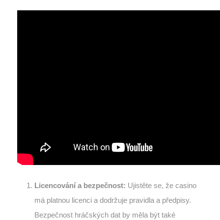
Licencování a bezpečnost:
Ujistěte se, že casino
má platnou licenci a dodržuje pravidla a předpisy.
Bezpečnost hráčských dat by měla být také