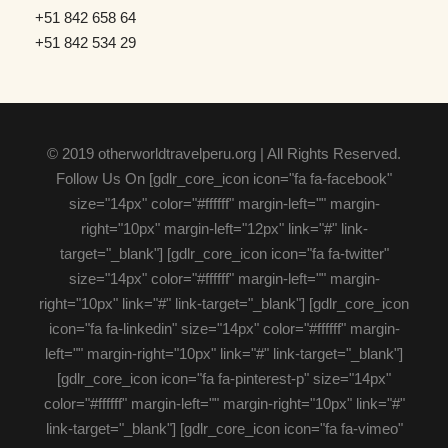
+51 842 658 64
+51 842 534 29
© 2019 otherworldtravelperu.org | All Rights Reserved.
Follow Us On [gdlr_core_icon icon="fa fa-facebook"
size="14px" color="#ffffff" margin-left="" margin-
right="10px" margin-left="12px" link="#" link-
target="_blank"] [gdlr_core_icon icon="fa fa-twitter"
size="14px" color="#ffffff" margin-left="" margin-
right="10px" link="#" link-target="_blank"] [gdlr_core_icon
icon="fa fa-linkedin" size="14px" color="#ffffff" margin-
left="" margin-right="10px" link="#" link-target="_blank"]
[gdlr_core_icon icon="fa fa-pinterest-p" size="14px"
color="#ffffff" margin-left="" margin-right="10px" link="#"
link-target="_blank"] [gdlr_core_icon icon="fa fa-vimeo"