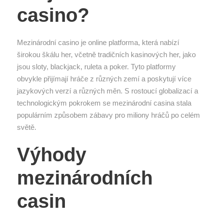
casino?
Mezinárodní casino je online platforma, která nabízí
širokou škálu her, včetně tradičních kasinových her, jako
jsou sloty, blackjack, ruleta a poker. Tyto platformy
obvykle přijímají hráče z různých zemí a poskytují více
jazykových verzí a různých měn. S rostoucí globalizací a
technologickým pokrokem se mezinárodní casina stala
populárním způsobem zábavy pro miliony hráčů po celém
světě.
Výhody
mezinárodních
casin