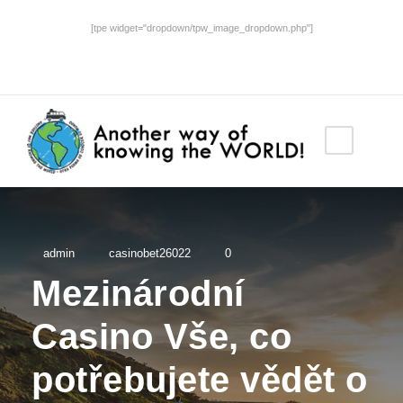
[tpe widget="dropdown/tpw_image_dropdown.php"]
admin
casinobet26022
0
Mezinárodní
Casino Vše, co
potřebujete vědět o