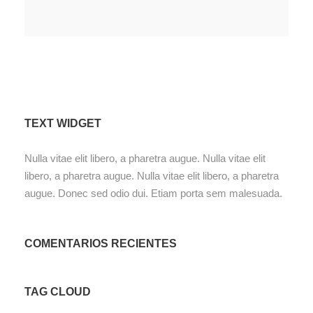
TEXT WIDGET
Nulla vitae elit libero, a pharetra augue. Nulla vitae elit
libero, a pharetra augue. Nulla vitae elit libero, a pharetra
augue. Donec sed odio dui. Etiam porta sem malesuada.
COMENTARIOS RECIENTES
TAG CLOUD