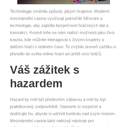
Technologie změnila způsob, jakým hrajeme. Moderní
mezinárodní casina využívají pokročilé šifrování a
technologie, aby zajistila bezpečnost hráčských dat a
transakcí. Kromě toho se nám nabízí možnosti jako živá
kasina, kde můžete interagovat s živými krupiéry a
dalšími hráči v reálném čase. To zvýšilo úroveň zážitku a
přivedlo do světa online hraní asi ještě více hráčů.
Váš zážitek s
hazardem
Hazard by měl být především zábavou a měl by být
praktikovaný zodpovědně. Stanovte si rozpočet a
dodržujte ho, abyste si udrželi kontrolu nad svým hraním.
Mezinárodní casina také nabízejí nástroje pro