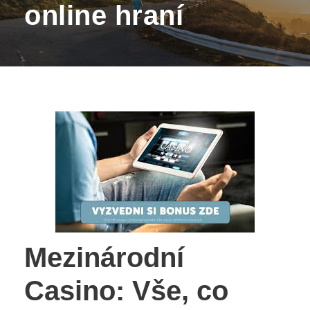
online hraní
Mezinárodní
Casino: Vše, co