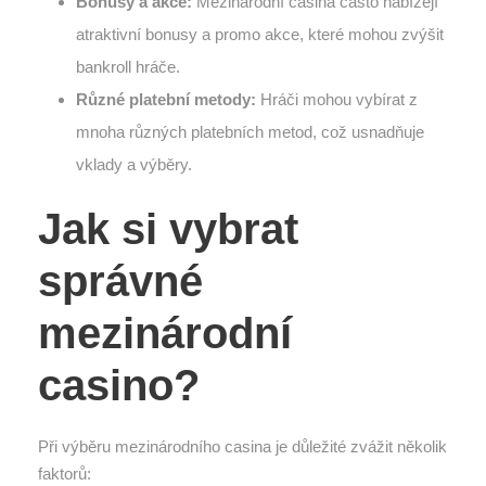
Bonusy a akce:
Mezinárodní casina často nabízejí
atraktivní bonusy a promo akce, které mohou zvýšit
bankroll hráče.
Různé platební metody:
Hráči mohou vybírat z
mnoha různých platebních metod, což usnadňuje
vklady a výběry.
Jak si vybrat
správné
mezinárodní
casino?
Při výběru mezinárodního casina je důležité zvážit několik
faktorů: